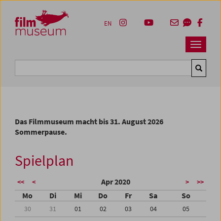
Accesskey [1]
Accesskey [4]
Accesskey [2]
Accesskey [3]
Zum Inhalt
Zum Hauptmenü
Zur Servicenavigation
Zum Suche
EN
Navbar 
Suche
Das Filmmuseum macht bis 31. August 2026
Sommerpause.
Spielplan
Apr 2020
<<
<
>
>>
Mo
Di
Mi
Do
Fr
Sa
So
30
31
01
02
03
04
05