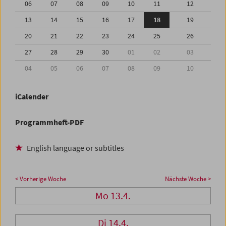
06
07
08
09
10
11
12
13
14
15
16
17
18
19
20
21
22
23
24
25
26
27
28
29
30
01
02
03
04
05
06
07
08
09
10
iCalender
Programmheft-PDF
English language or subtitles
< Vorherige Woche
Nächste Woche >
Mo 13.4.
Di 14.4.