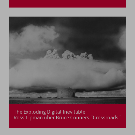
The Exploding Digital Inevitable
Ross Lipman über Bruce Conners "Crossroads"