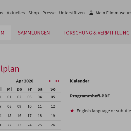
ns
Aktuelles
Shop
Presse
Unterstützen
Mein Filmmuseu
MM
SAMMLUNGEN
FORSCHUNG & VERMITTLUNG
lplan
Apr 2020
iCalender
>
>>
i
Mi
Do
Fr
Sa
So
Programmheft-PDF
1
01
02
03
04
05
7
08
09
10
11
12
English language or subtitl
4
15
16
17
18
19
1
22
23
24
25
26