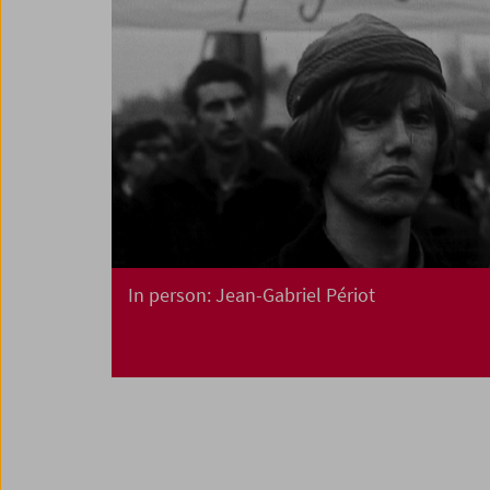
In person: Jean-Gabriel Périot