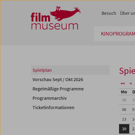
Accesskey [1]
Accesskey [4]
Accesskey [2]
Accesskey [3]
Zum Inhalt
Zum Hauptmenü
Zur Servicenavigation
Zum Suche
Besuch
Über u
KINOPROGRA
Spie
Spielplan
Vorschau Sept / Okt 2026
<<
<
Regelmäßige Programme
Mo
D
Programmarchiv
30
3
Ticketinformationen
06
0
13
1
20
2