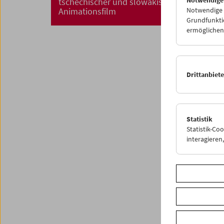
tschechischer und slowakischer
Notwendige C
Animationsfilm
Grundfunktio
ermöglichen.
Drittanbiet
Statistik
Statistik-Co
interagiere