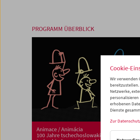
PROGRAMM ÜBERBLICK
Cookie-Ein
Wir verwenden C
bereitzustellen.
Netzwerke, exte
personalisieren
erhobenen Date
Dienste gesamm
Zur Datenschut
Animace / Animácia
100 Jahre tschechoslowakischer,
Notwendige