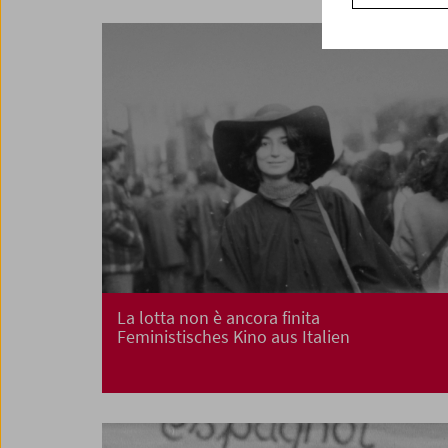
La lotta non è ancora finita
Feministisches Kino aus Italien