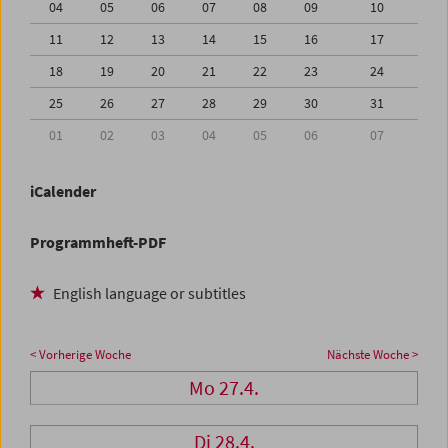
04
05
06
07
08
09
10
11
12
13
14
15
16
17
18
19
20
21
22
23
24
25
26
27
28
29
30
31
01
02
03
04
05
06
07
iCalender
Programmheft-PDF
English language or subtitles
< Vorherige Woche
Nächste Woche >
Mo 27.4.
Di 28.4.