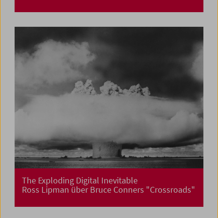
The Exploding Digital Inevitable
Ross Lipman über Bruce Conners "Crossroads"