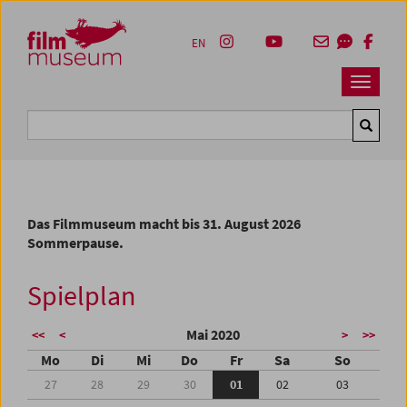
Accesskey [1]
Accesskey [4]
Accesskey [2]
Accesskey [3]
Zum Inhalt
Zum Hauptmenü
Zur Servicenavigation
Zum Suche
EN
Navbar 
Suche
Das Filmmuseum macht bis 31. August 2026
Sommerpause.
Spielplan
Mai 2020
<<
<
>
>>
Mo
Di
Mi
Do
Fr
Sa
So
27
28
29
30
01
02
03