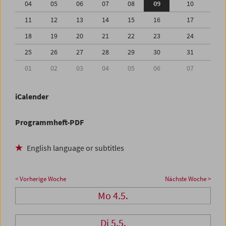
04
05
06
07
08
09
10
11
12
13
14
15
16
17
18
19
20
21
22
23
24
25
26
27
28
29
30
31
01
02
03
04
05
06
07
iCalender
Programmheft-PDF
English language or subtitles
< Vorherige Woche
Nächste Woche >
Mo 4.5.
Di 5.5.