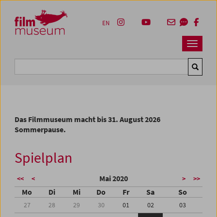
Accesskey [1]
Accesskey [4]
Accesskey [2]
Accesskey [3]
Zum Inhalt
Zum Hauptmenü
Zur Servicenavigation
Zum Suche
EN
Navbar 
Suche
Das Filmmuseum macht bis 31. August 2026
Sommerpause.
Spielplan
Mai 2020
<<
<
>
>>
Mo
Di
Mi
Do
Fr
Sa
So
27
28
29
30
01
02
03