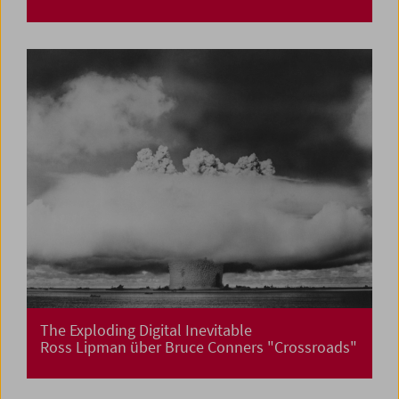
The Exploding Digital Inevitable
Ross Lipman über Bruce Conners "Crossroads"