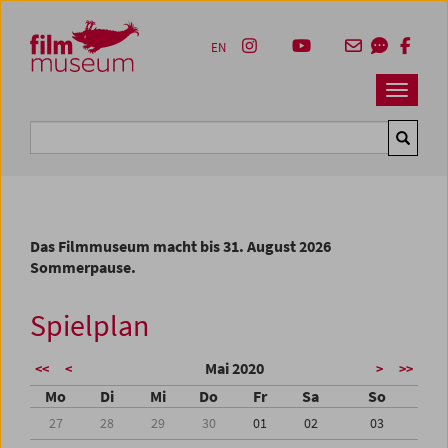
Accesskey [1]
Accesskey [4]
Accesskey [2]
Accesskey [3]
Zum Inhalt
Zum Hauptmenü
Zur Servicenavigation
Zum Suche
EN
Navbar 
Suche
Das Filmmuseum macht bis 31. August 2026
Sommerpause.
Spielplan
Mai 2020
<<
<
>
>>
Mo
Di
Mi
Do
Fr
Sa
So
27
28
29
30
01
02
03