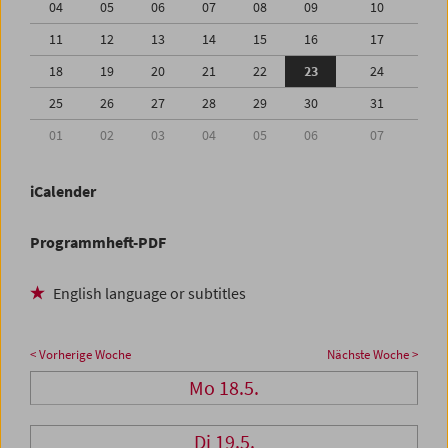
04
05
06
07
08
09
10
11
12
13
14
15
16
17
18
19
20
21
22
23
24
25
26
27
28
29
30
31
01
02
03
04
05
06
07
iCalender
Programmheft-PDF
English language or subtitles
< Vorherige Woche
Nächste Woche >
Mo 18.5.
Di 19.5.