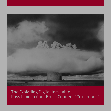
The Exploding Digital Inevitable
Ross Lipman über Bruce Conners "Crossroads"