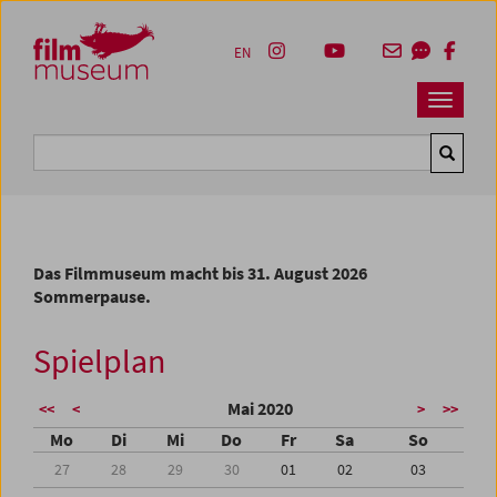
Accesskey [1]
Accesskey [4]
Accesskey [2]
Accesskey [3]
Zum Inhalt
Zum Hauptmenü
Zur Servicenavigation
Zum Suche
EN
Navbar 
Suche
Das Filmmuseum macht bis 31. August 2026
Sommerpause.
Spielplan
Mai 2020
<<
<
>
>>
Mo
Di
Mi
Do
Fr
Sa
So
27
28
29
30
01
02
03