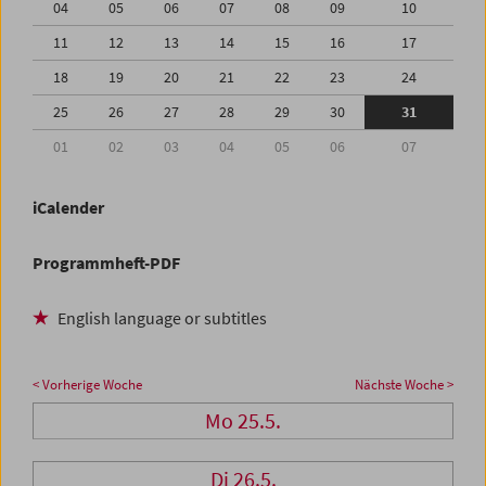
04
05
06
07
08
09
10
11
12
13
14
15
16
17
18
19
20
21
22
23
24
25
26
27
28
29
30
31
01
02
03
04
05
06
07
iCalender
Programmheft-PDF
English language or subtitles
< Vorherige Woche
Nächste Woche >
Mo 25.5.
Di 26.5.