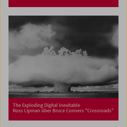
The Exploding Digital Inevitable
Ross Lipman über Bruce Conners "Crossroads"