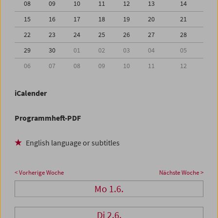
08
09
10
11
12
13
14
15
16
17
18
19
20
21
22
23
24
25
26
27
28
29
30
01
02
03
04
05
06
07
08
09
10
11
12
iCalender
Programmheft-PDF
English language or subtitles
< Vorherige Woche
Nächste Woche >
Mo 1.6.
Di 2.6.