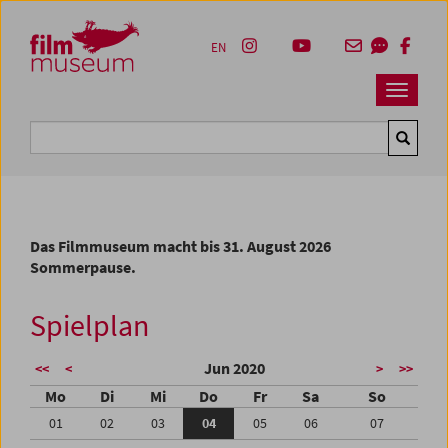
Accesskey [1]
Accesskey [4]
Accesskey [2]
Accesskey [3]
Zum Inhalt
Zum Hauptmenü
Zur Servicenavigation
Zum Suche
EN
Navbar 
Suche
Das Filmmuseum macht bis 31. August 2026
Sommerpause.
Spielplan
Jun 2020
<<
<
>
>>
Mo
Di
Mi
Do
Fr
Sa
So
01
02
03
04
05
06
07