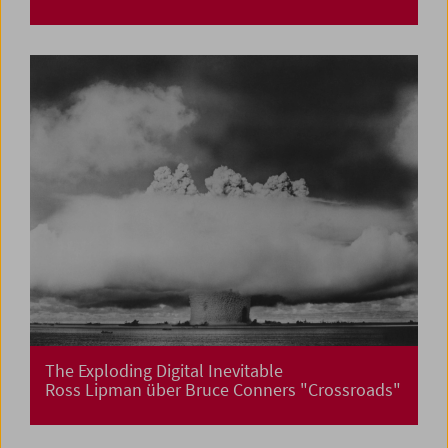
The Exploding Digital Inevitable
Ross Lipman über Bruce Conners "Crossroads"