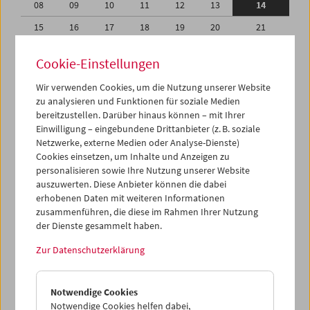
08
09
10
11
12
13
14
15
16
17
18
19
20
21
22
23
24
25
26
27
28
Cookie-Einstellungen
29
30
01
02
03
04
05
Wir verwenden Cookies, um die Nutzung unserer Website
06
07
08
09
10
11
12
zu analysieren und Funktionen für soziale Medien
bereitzustellen. Darüber hinaus können – mit Ihrer
Einwilligung – eingebundene Drittanbieter (z. B. soziale
iCalender
Netzwerke, externe Medien oder Analyse-Dienste)
Cookies einsetzen, um Inhalte und Anzeigen zu
Programmheft-PDF
personalisieren sowie Ihre Nutzung unserer Website
auszuwerten. Diese Anbieter können die dabei
erhobenen Daten mit weiteren Informationen
English language or subtitles
zusammenführen, die diese im Rahmen Ihrer Nutzung
der Dienste gesammelt haben.
< Vorherige Woche
Nächste Woche >
Zur Datenschutzerklärung
Mo 8.6.
Notwendige Cookies
Di 9.6.
Notwendige Cookies helfen dabei,