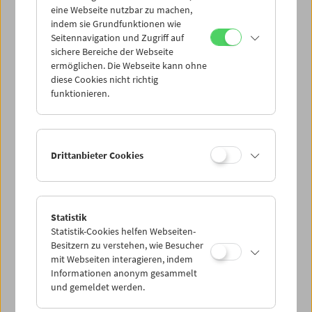
eine Webseite nutzbar zu machen,
indem sie Grundfunktionen wie
Mi 10.6.
Seitennavigation und Zugriff auf
sichere Bereiche der Webseite
ermöglichen. Die Webseite kann ohne
Do 11.6.
diese Cookies nicht richtig
funktionieren.
Fr 12.6.
Sa 13.6.
Drittanbieter Cookies
So 14.6.
Statistik
Statistik-Cookies helfen Webseiten-
PROGRAMM ÜBERBLICK
Besitzern zu verstehen, wie Besucher
mit Webseiten interagieren, indem
Informationen anonym gesammelt
und gemeldet werden.