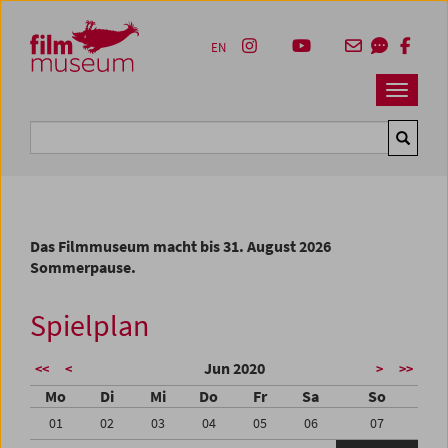
Accesskey [1]
Accesskey [4]
Accesskey [2]
Accesskey [3]
Zum Inhalt
Zum Hauptmenü
Zur Servicenavigation
Zum Suche
EN
Navbar 
Suche
Das Filmmuseum macht bis 31. August 2026
Sommerpause.
Spielplan
Jun 2020
<<
<
>
>>
Mo
Di
Mi
Do
Fr
Sa
So
01
02
03
04
05
06
07