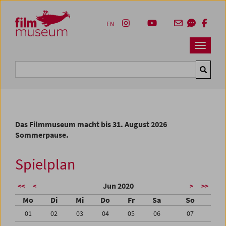
Accesskey [1]
Accesskey [4]
Accesskey [2]
Accesskey [3]
Zum Inhalt
Zum Hauptmenü
Zur Servicenavigation
Zum Suche
EN
Navbar 
Suche
Das Filmmuseum macht bis 31. August 2026
Sommerpause.
Spielplan
Jun 2020
<<
<
>
>>
Mo
Di
Mi
Do
Fr
Sa
So
01
02
03
04
05
06
07