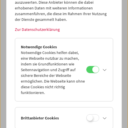
auszuwerten. Diese Anbieter können die dabei
erhobenen Daten mit weiteren Informationen
Mi 24.6.
zusammenführen, die diese im Rahmen Ihrer Nutzung
der Dienste gesammelt haben.
Do 25.6.
Zur Datenschutzerklärung
Fr 26.6.
Notwendige Cookies
Notwendige Cookies helfen dabei,
eine Webseite nutzbar zu machen,
Sa 27.6.
indem sie Grundfunktionen wie
Seitennavigation und Zugriff auf
So 28.6.
sichere Bereiche der Webseite
ermöglichen. Die Webseite kann ohne
diese Cookies nicht richtig
funktionieren.
PROGRAMM ÜBERBLICK
Drittanbieter Cookies