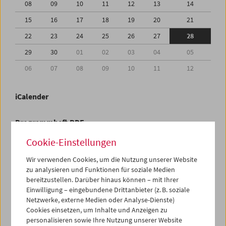
08
09
10
11
12
13
14
15
16
17
18
19
20
21
22
23
24
25
26
27
28
29
30
01
02
03
04
05
06
07
08
09
10
11
12
iCalender
Programmheft-PDF
Cookie-Einstellungen
English language or subtitles
Wir verwenden Cookies, um die Nutzung unserer Website
zu analysieren und Funktionen für soziale Medien
< Vorherige Woche
Nächste Woche >
bereitzustellen. Darüber hinaus können – mit Ihrer
Einwilligung – eingebundene Drittanbieter (z. B. soziale
Mo 22.6.
Netzwerke, externe Medien oder Analyse-Dienste)
Cookies einsetzen, um Inhalte und Anzeigen zu
personalisieren sowie Ihre Nutzung unserer Website
Di 23.6.