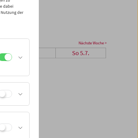
e dabei
 Nutzung der
Nächste Woche >
Sa 4.7.
So 5.7.