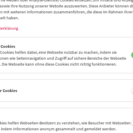
8
29
30
31
01
02
 sowie Ihre Nutzung unserer Website auszuwerten. Diese Anbieter können di
n mit weiteren Informationen zusammenführen, die diese im Rahmen Ihrer
4
05
06
07
08
09
elt haben.
zerklärung
 Cookies
Mi 1.7.
Do 2.7.
Fr 3.7.
ookies helfen dabei, eine Webseite nutzbar zu machen, indem sie
nen wie Seitennavigation und Zugriff auf sichere Bereiche der Webseite
 Die Webseite kann ohne diese Cookies nicht richtig funktionieren.
er Cookies
okies helfen Webseiten-Besitzern zu verstehen, wie Besucher mit Webseiten
n, indem Informationen anonym gesammelt und gemeldet werden.