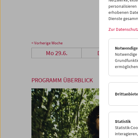
27
2
personalisieren
erhobenen Date
03
0
Dienste gesamm
Zur Datenschut
< Vorherige Woche
Notwendige
Mo 29.6.
Di 30.6.
Notwendige C
Grundfunktio
ermöglichen.
PROGRAMM ÜBERBLICK
Drittanbiet
Statistik
Statistik-Co
interagiere