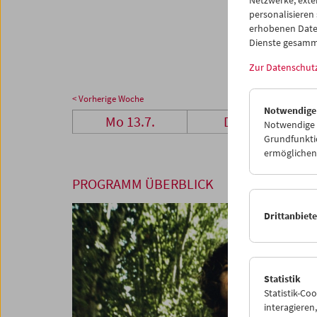
27
2
personalisieren
erhobenen Date
03
0
Dienste gesamm
Zur Datenschut
< Vorherige Woche
Notwendige
Mo 13.7.
Di 14.7.
Notwendige C
Grundfunktio
ermöglichen.
PROGRAMM ÜBERBLICK
Drittanbiet
Statistik
Statistik-Co
interagiere