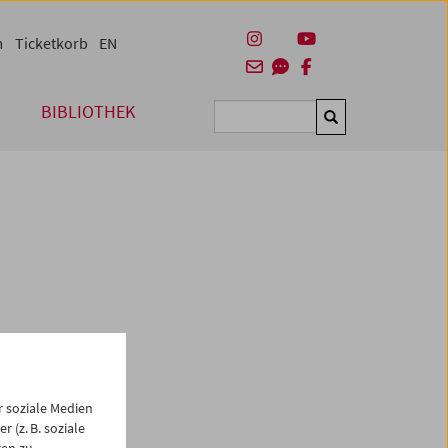
m
Ticketkorb
EN
BIBLIOTHEK
Suchen
es
 soziale Medien
 (z. B. soziale
gen zu