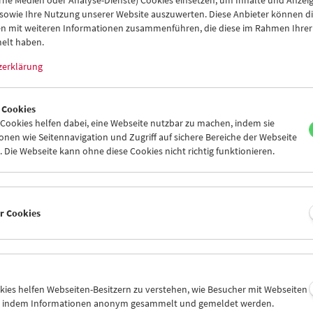
8
29
30
31
01
02
 sowie Ihre Nutzung unserer Website auszuwerten. Diese Anbieter können di
n mit weiteren Informationen zusammenführen, die diese im Rahmen Ihrer
4
05
06
07
08
09
elt haben.
zerklärung
 Cookies
Mi 15.7.
Do 16.7.
Fr 17.7.
ookies helfen dabei, eine Webseite nutzbar zu machen, indem sie
nen wie Seitennavigation und Zugriff auf sichere Bereiche der Webseite
 Die Webseite kann ohne diese Cookies nicht richtig funktionieren.
er Cookies
okies helfen Webseiten-Besitzern zu verstehen, wie Besucher mit Webseiten
n, indem Informationen anonym gesammelt und gemeldet werden.