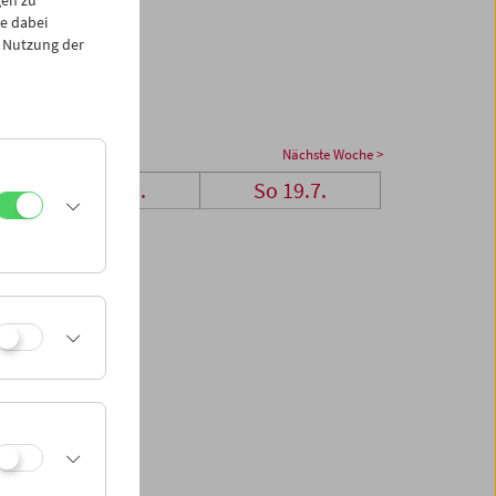
e dabei
 Nutzung der
Nächste Woche >
Sa 18.7.
So 19.7.