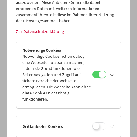
auszuwerten. Diese Anbieter können die dabei
erhobenen Daten mit weiteren Informationen
Mi 5.8.
zusammenführen, die diese im Rahmen Ihrer Nutzung
der Dienste gesammelt haben.
Do 6.8.
Zur Datenschutzerklärung
Fr 7.8.
Notwendige Cookies
Notwendige Cookies helfen dabei,
eine Webseite nutzbar zu machen,
Sa 8.8.
indem sie Grundfunktionen wie
Seitennavigation und Zugriff auf
So 9.8.
sichere Bereiche der Webseite
ermöglichen. Die Webseite kann ohne
diese Cookies nicht richtig
funktionieren.
PROGRAMM ÜBERBLICK
Drittanbieter Cookies