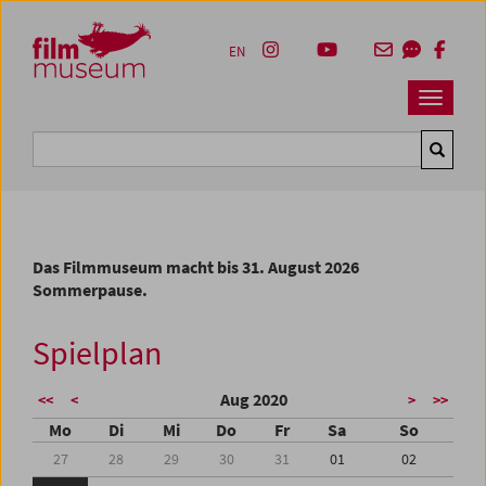
Accesskey [1]
Accesskey [4]
Accesskey [2]
Accesskey [3]
Zum Inhalt
Zum Hauptmenü
Zur Servicenavigation
Zum Suche
EN
Navbar 
Suche
Das Filmmuseum macht bis 31. August 2026
Sommerpause.
Spielplan
Aug 2020
<<
<
>
>>
Mo
Di
Mi
Do
Fr
Sa
So
27
28
29
30
31
01
02