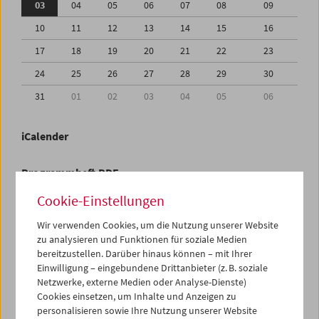
03
04
05
06
07
08
09
10
11
12
13
14
15
16
17
18
19
20
21
22
23
24
25
26
27
28
29
30
31
01
02
03
04
05
06
iCalender
Programmheft-PDF
Cookie-Einstellungen
English language or subtitles
Wir verwenden Cookies, um die Nutzung unserer Website
zu analysieren und Funktionen für soziale Medien
< Vorherige Woche
Nächste Woche >
bereitzustellen. Darüber hinaus können – mit Ihrer
Einwilligung – eingebundene Drittanbieter (z. B. soziale
Mo 3.8.
Netzwerke, externe Medien oder Analyse-Dienste)
Cookies einsetzen, um Inhalte und Anzeigen zu
personalisieren sowie Ihre Nutzung unserer Website
Di 4.8.