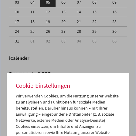
03
04
05
06
07
08
09
10
11
12
13
14
15
16
17
18
19
20
21
22
23
24
25
26
27
28
29
30
31
01
02
03
04
05
06
iCalender
Programmheft-PDF
Cookie-Einstellungen
English language or subtitles
Wir verwenden Cookies, um die Nutzung unserer Website
zu analysieren und Funktionen für soziale Medien
< Vorherige Woche
Nächste Woche >
bereitzustellen. Darüber hinaus können – mit Ihrer
Einwilligung – eingebundene Drittanbieter (z. B. soziale
Mo 3.8.
Netzwerke, externe Medien oder Analyse-Dienste)
Cookies einsetzen, um Inhalte und Anzeigen zu
personalisieren sowie Ihre Nutzung unserer Website
Di 4.8.