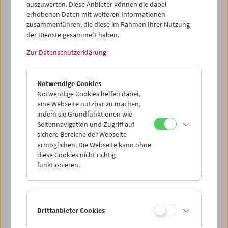
auszuwerten. Diese Anbieter können die dabei
erhobenen Daten mit weiteren Informationen
Mi 5.8.
zusammenführen, die diese im Rahmen Ihrer Nutzung
der Dienste gesammelt haben.
Do 6.8.
Zur Datenschutzerklärung
Fr 7.8.
Notwendige Cookies
Notwendige Cookies helfen dabei,
eine Webseite nutzbar zu machen,
Sa 8.8.
indem sie Grundfunktionen wie
Seitennavigation und Zugriff auf
So 9.8.
sichere Bereiche der Webseite
ermöglichen. Die Webseite kann ohne
diese Cookies nicht richtig
funktionieren.
PROGRAMM ÜBERBLICK
Drittanbieter Cookies