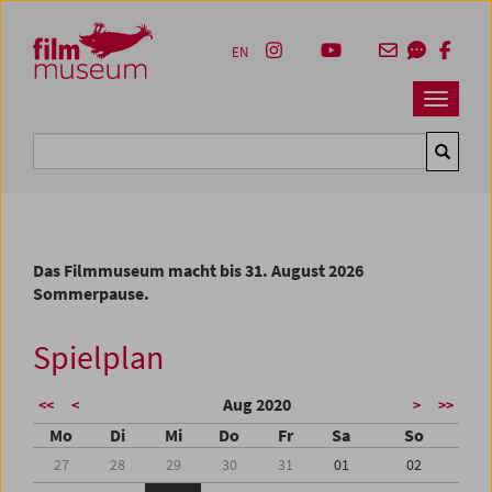
Accesskey [1]
Accesskey [4]
Accesskey [2]
Accesskey [3]
Zum Inhalt
Zum Hauptmenü
Zur Servicenavigation
Zum Suche
EN
Navbar 
Suche
Das Filmmuseum macht bis 31. August 2026
Sommerpause.
Spielplan
Aug 2020
<<
<
>
>>
Mo
Di
Mi
Do
Fr
Sa
So
27
28
29
30
31
01
02