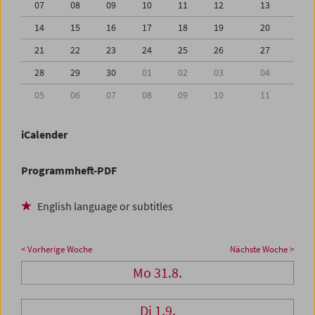
07
08
09
10
11
12
13
14
15
16
17
18
19
20
21
22
23
24
25
26
27
28
29
30
01
02
03
04
05
06
07
08
09
10
11
iCalender
Programmheft-PDF
English language or subtitles
< Vorherige Woche
Nächste Woche >
Mo 31.8.
Di 1.9.