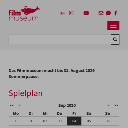
Accesskey [1]
Accesskey [4]
Accesskey [2]
Accesskey [3]
Zum Inhalt
Zum Hauptmenü
Zur Servicenavigation
Zum Suche
EN
Navbar 
Suche
Das Filmmuseum macht bis 31. August 2026
Sommerpause.
Spielplan
Sep 2020
<<
<
>
>>
Mo
Di
Mi
Do
Fr
Sa
So
31
01
02
03
04
05
06