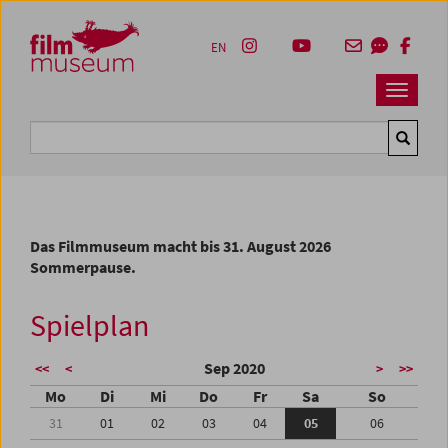
Accesskey [1]
Accesskey [4]
Accesskey [2]
Accesskey [3]
Zum Inhalt
Zum Hauptmenü
Zur Servicenavigation
Zum Suche
EN
Navbar 
Suche
Das Filmmuseum macht bis 31. August 2026
Sommerpause.
Spielplan
Sep 2020
<<
<
>
>>
Mo
Di
Mi
Do
Fr
Sa
So
31
01
02
03
04
05
06