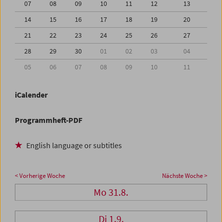
07
08
09
10
11
12
13
14
15
16
17
18
19
20
21
22
23
24
25
26
27
28
29
30
01
02
03
04
05
06
07
08
09
10
11
iCalender
Programmheft-PDF
English language or subtitles
< Vorherige Woche
Nächste Woche >
Mo 31.8.
Di 1.9.