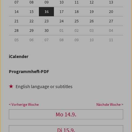
07
08
09
10
11
12
13
14
15
16
17
18
19
20
21
22
23
24
25
26
27
28
29
30
01
02
03
04
05
06
07
08
09
10
11
iCalender
Programmheft-PDF
English language or subtitles
< Vorherige Woche
Nächste Woche >
Mo 14.9.
Di 15.9.