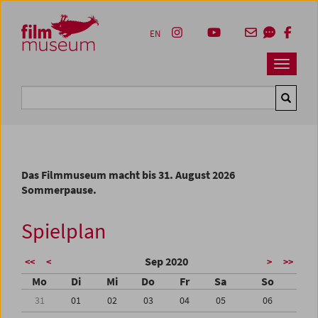
Accesskey [1]
Accesskey [4]
Accesskey [2]
Accesskey [3]
Zum Inhalt
Zum Hauptmenü
Zur Servicenavigation
Zum Suche
EN
Navbar 
Suche
Das Filmmuseum macht bis 31. August 2026
Sommerpause.
Spielplan
Sep 2020
<<
<
>
>>
Mo
Di
Mi
Do
Fr
Sa
So
31
01
02
03
04
05
06