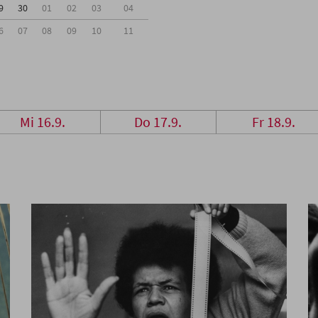
9
30
01
02
03
04
6
07
08
09
10
11
Mi 16.9.
Do 17.9.
Fr 18.9.