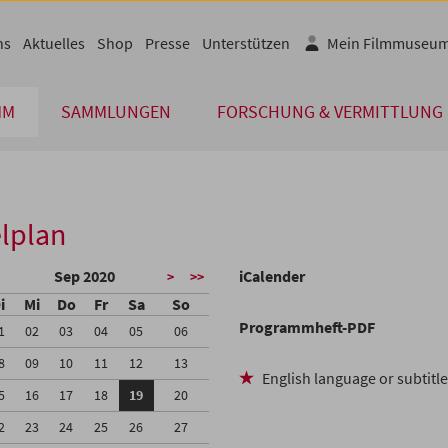
ns
Aktuelles
Shop
Presse
Unterstützen
Mein Filmmuseu
MM
SAMMLUNGEN
FORSCHUNG & VERMITTLUNG
lplan
Sep 2020
iCalender
>
>>
i
Mi
Do
Fr
Sa
So
Programmheft-PDF
1
02
03
04
05
06
8
09
10
11
12
13
English language or subtitl
5
16
17
18
19
20
2
23
24
25
26
27