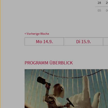
28
2
05
0
< Vorherige Woche
Mo 14.9.
Di 15.9.
PROGRAMM ÜBERBLICK