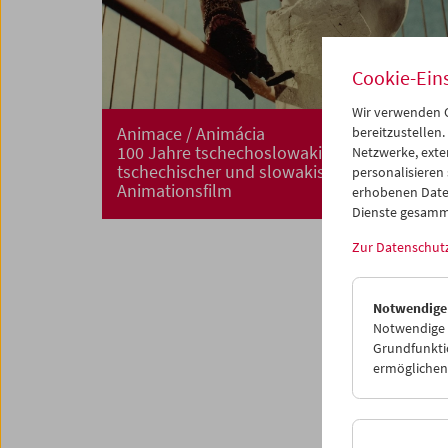
Cookie-Ein
Wir verwenden C
Animace / Animácia
bereitzustellen.
100 Jahre tschechoslowakischer,
Netzwerke, exte
tschechischer und slowakischer
personalisieren
Animationsfilm
erhobenen Date
Dienste gesamm
Zur Datenschut
Notwendige
Notwendige C
Grundfunktio
ermöglichen.