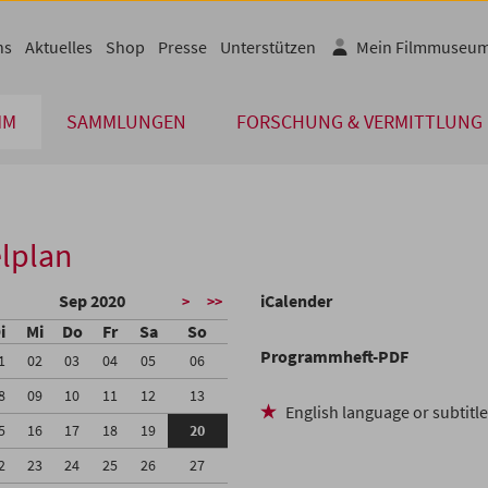
ns
Aktuelles
Shop
Presse
Unterstützen
Mein Filmmuseu
MM
SAMMLUNGEN
FORSCHUNG & VERMITTLUNG
lplan
Sep 2020
iCalender
>
>>
i
Mi
Do
Fr
Sa
So
Programmheft-PDF
1
02
03
04
05
06
8
09
10
11
12
13
English language or subtitl
5
16
17
18
19
20
2
23
24
25
26
27