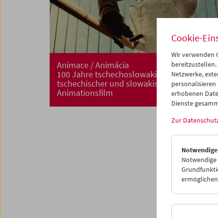
Cookie-Ein
Wir verwenden C
Animace / Animácia
bereitzustellen.
100 Jahre tschechoslowakischer,
Netzwerke, exte
tschechischer und slowakischer
personalisieren
Animationsfilm
erhobenen Date
Dienste gesamm
Zur Datenschut
Notwendige
Notwendige C
Grundfunktio
ermöglichen.