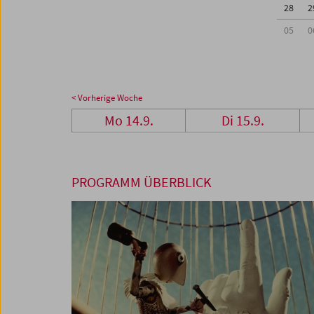
28
2
05
0
< Vorherige Woche
Mo 14.9.
Di 15.9.
PROGRAMM ÜBERBLICK