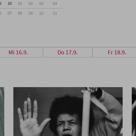
9
30
01
02
03
04
6
07
08
09
10
11
Mi 16.9.
Do 17.9.
Fr 18.9.