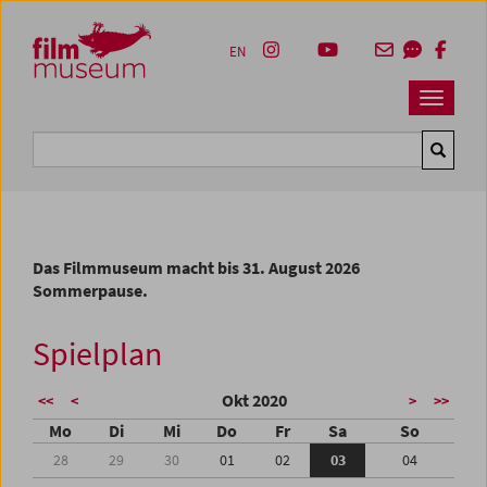
Accesskey [1]
Accesskey [4]
Accesskey [2]
Accesskey [3]
Zum Inhalt
Zum Hauptmenü
Zur Servicenavigation
Zum Suche
EN
Navbar 
Suche
Das Filmmuseum macht bis 31. August 2026
Sommerpause.
Spielplan
Okt 2020
<<
<
>
>>
Mo
Di
Mi
Do
Fr
Sa
So
28
29
30
01
02
03
04