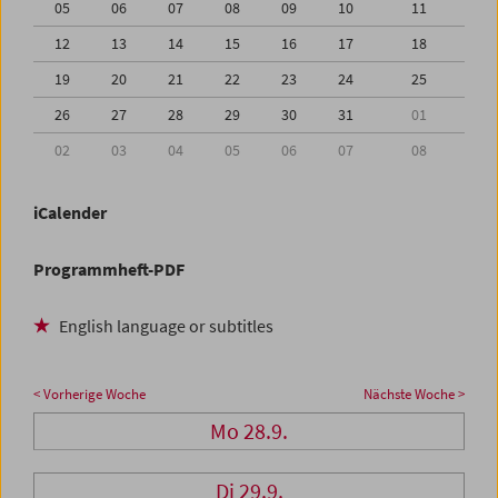
05
06
07
08
09
10
11
12
13
14
15
16
17
18
19
20
21
22
23
24
25
26
27
28
29
30
31
01
02
03
04
05
06
07
08
iCalender
Programmheft-PDF
English language or subtitles
< Vorherige Woche
Nächste Woche >
Mo 28.9.
Di 29.9.