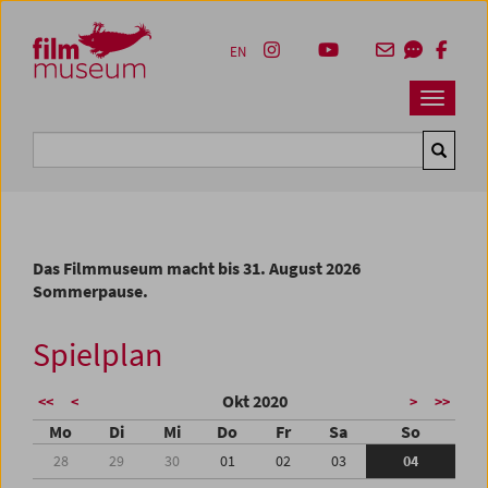
Accesskey [1]
Accesskey [4]
Accesskey [2]
Accesskey [3]
Zum Inhalt
Zum Hauptmenü
Zur Servicenavigation
Zum Suche
EN
Navbar 
Suche
Das Filmmuseum macht bis 31. August 2026
Sommerpause.
Spielplan
Okt 2020
<<
<
>
>>
Mo
Di
Mi
Do
Fr
Sa
So
28
29
30
01
02
03
04