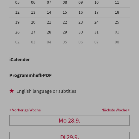
05
06
07
08
09
10
11
12
13
14
15
16
17
18
19
20
21
22
23
24
25
26
27
28
29
30
31
01
02
03
04
05
06
07
08
iCalender
Programmheft-PDF
English language or subtitles
< Vorherige Woche
Nächste Woche >
Mo 28.9.
Di 29.9.