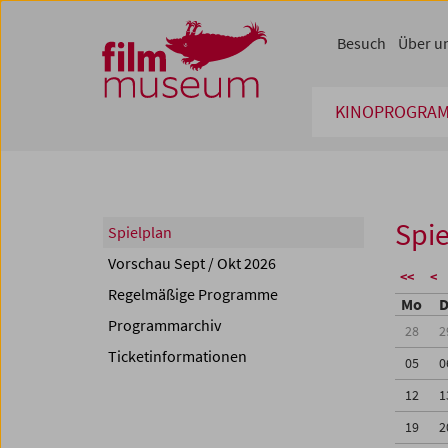
Accesskey [1]
Accesskey [4]
Accesskey [2]
Accesskey [3]
Zum Inhalt
Zum Hauptmenü
Zur Servicenavigation
Zum Suche
Besuch
Über u
KINOPROGRA
Spie
Spielplan
Vorschau Sept / Okt 2026
<<
<
Regelmäßige Programme
Mo
D
Programmarchiv
28
2
Ticketinformationen
05
0
12
1
19
2