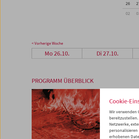
26
2
02
0
< Vorherige Woche
Mo 26.10.
Di 27.10.
PROGRAMM ÜBERBLICK
Cookie-Ein
Wir verwenden C
bereitzustellen.
Netzwerke, exte
personalisieren
erhobenen Date