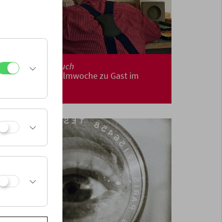
Anspruch
Einspruch
44. Duisburger Filmwoche zu Gast im
Filmmuseum