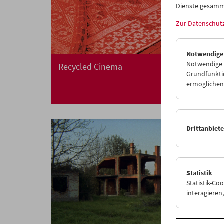
Dienste gesamm
Zur Datenschut
Notwendige
Notwendige C
Recycled Cinema
Grundfunktio
ermöglichen.
Drittanbiet
Statistik
Statistik-Co
interagiere