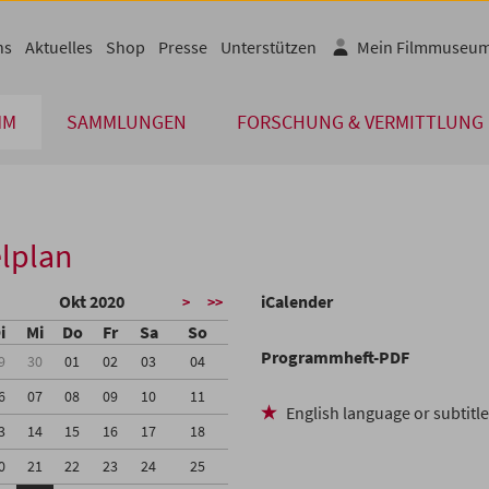
ns
Aktuelles
Shop
Presse
Unterstützen
Mein Filmmuseu
MM
SAMMLUNGEN
FORSCHUNG & VERMITTLUNG
lplan
Okt 2020
iCalender
>
>>
i
Mi
Do
Fr
Sa
So
Programmheft-PDF
9
30
01
02
03
04
6
07
08
09
10
11
English language or subtitl
3
14
15
16
17
18
0
21
22
23
24
25