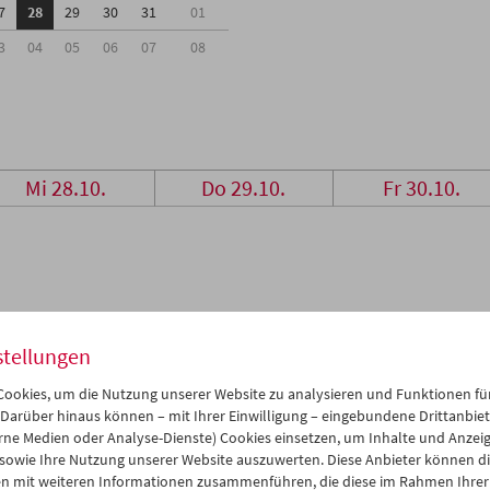
7
28
29
30
31
01
3
04
05
06
07
08
Mi 28.10.
Do 29.10.
Fr 30.10.
stellungen
ookies, um die Nutzung unserer Website zu analysieren und Funktionen für
 Darüber hinaus können – mit Ihrer Einwilligung – eingebundene Drittanbieter
rne Medien oder Analyse-Dienste) Cookies einsetzen, um Inhalte und Anzei
 sowie Ihre Nutzung unserer Website auszuwerten. Diese Anbieter können di
n mit weiteren Informationen zusammenführen, die diese im Rahmen Ihrer