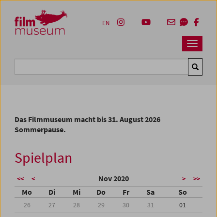
Accesskey [1]
Accesskey [4]
Accesskey [2]
Accesskey [3]
Zum Inhalt
Zum Hauptmenü
Zur Servicenavigation
Zum Suche
EN
Navbar 
Suche
Das Filmmuseum macht bis 31. August 2026
Sommerpause.
Spielplan
Nov 2020
<<
<
>
>>
Mo
Di
Mi
Do
Fr
Sa
So
26
27
28
29
30
31
01