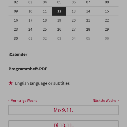
02
03
04
05
06
07
08
09
10
11
12
13
14
15
16
17
18
19
20
21
22
23
24
25
26
27
28
29
30
01
02
03
04
05
06
iCalender
Programmheft-PDF
English language or subtitles
< Vorherige Woche
Nächste Woche >
Mo 9.11.
Di 10.11.