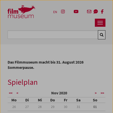
Accesskey [1]
Accesskey [4]
Accesskey [2]
Accesskey [3]
Zum Inhalt
Zum Hauptmenü
Zur Servicenavigation
Zum Suche
EN
Navbar 
Suche
Das Filmmuseum macht bis 31. August 2026
Sommerpause.
Spielplan
Nov 2020
<<
<
>
>>
Mo
Di
Mi
Do
Fr
Sa
So
26
27
28
29
30
31
01