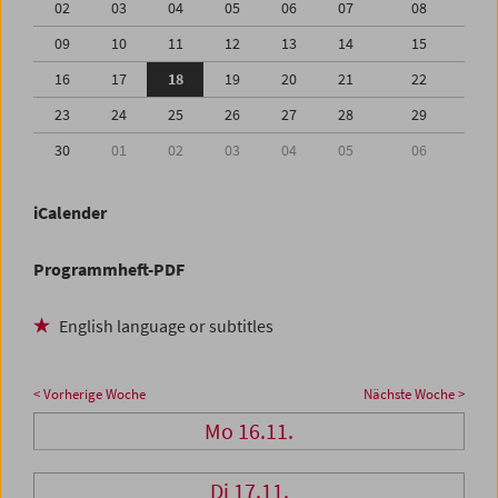
02
03
04
05
06
07
08
09
10
11
12
13
14
15
16
17
18
19
20
21
22
23
24
25
26
27
28
29
30
01
02
03
04
05
06
iCalender
Programmheft-PDF
English language or subtitles
< Vorherige Woche
Nächste Woche >
Mo 16.11.
Di 17.11.