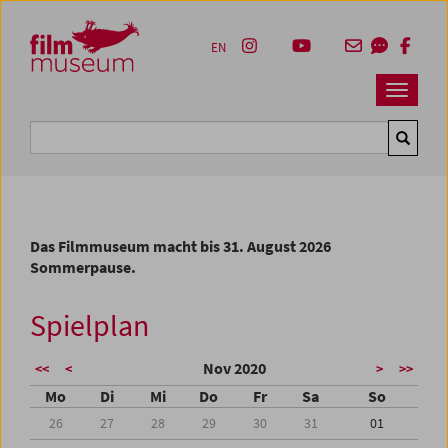
Accesskey [1]
Accesskey [4]
Accesskey [2]
Accesskey [3]
Zum Inhalt
Zum Hauptmenü
Zur Servicenavigation
Zum Suche
EN
Navbar 
Suche
Das Filmmuseum macht bis 31. August 2026
Sommerpause.
Spielplan
Nov 2020
<<
<
>
>>
Mo
Di
Mi
Do
Fr
Sa
So
26
27
28
29
30
31
01