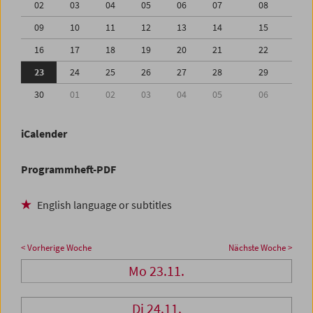
02
03
04
05
06
07
08
09
10
11
12
13
14
15
16
17
18
19
20
21
22
23
24
25
26
27
28
29
30
01
02
03
04
05
06
iCalender
Programmheft-PDF
English language or subtitles
< Vorherige Woche
Nächste Woche >
Mo 23.11.
Di 24.11.