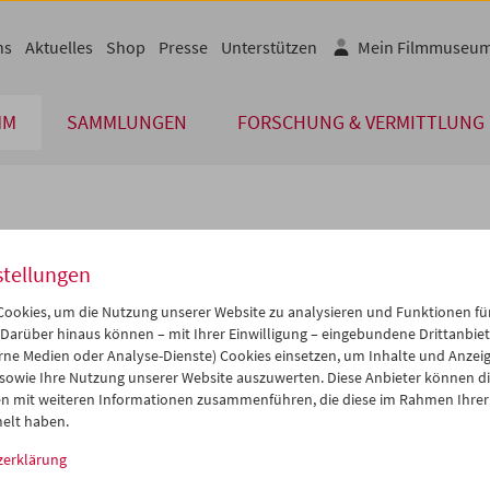
ns
Aktuelles
Shop
Presse
Unterstützen
Mein Filmmuseu
MM
SAMMLUNGEN
FORSCHUNG & VERMITTLUNG
lplan
stellungen
Dez 2020
iCalender
>
>>
ookies, um die Nutzung unserer Website zu analysieren und Funktionen für
i
Mi
Do
Fr
Sa
So
 Darüber hinaus können – mit Ihrer Einwilligung – eingebundene Drittanbieter
rne Medien oder Analyse-Dienste) Cookies einsetzen, um Inhalte und Anzei
Programmheft-PDF
1
02
03
04
05
06
 sowie Ihre Nutzung unserer Website auszuwerten. Diese Anbieter können di
8
09
10
11
12
13
n mit weiteren Informationen zusammenführen, die diese im Rahmen Ihrer
English language or subtitl
elt haben.
5
16
17
18
19
20
zerklärung
2
23
24
25
26
27