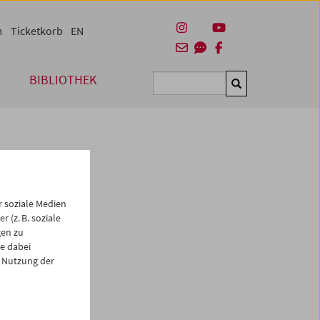
m
Ticketkorb
EN
BIBLIOTHEK
Suchen
 soziale Medien
 (z. B. soziale
gen zu
e dabei
 Nutzung der
es