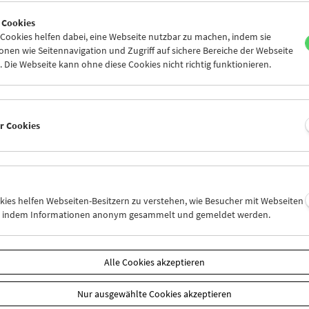
9
30
31
01
02
03
 Cookies
5
06
07
08
09
10
ookies helfen dabei, eine Webseite nutzbar zu machen, indem sie
nen wie Seitennavigation und Zugriff auf sichere Bereiche der Webseite
 Die Webseite kann ohne diese Cookies nicht richtig funktionieren.
Mi 23.12.
Do 24.12.
Fr 25.12.
er Cookies
okies helfen Webseiten-Besitzern zu verstehen, wie Besucher mit Webseiten
n, indem Informationen anonym gesammelt und gemeldet werden.
Alle Cookies akzeptieren
Nur ausgewählte Cookies akzeptieren