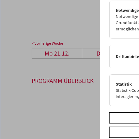
28
2
Notwendige
04
0
Notwendige C
Grundfunktio
ermöglichen.
< Vorherige Woche
Mo 21.12.
Di 22.12.
Drittanbiet
PROGRAMM ÜBERBLICK
Statistik
Statistik-Co
interagiere