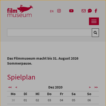
Accesskey [1]
Accesskey [4]
Accesskey [2]
Accesskey [3]
Zum Inhalt
Zum Hauptmenü
Zur Servicenavigation
Zum Suche
EN
Navbar 
Suche
Das Filmmuseum macht bis 31. August 2026
Sommerpause.
Spielplan
Dez 2020
<<
<
>
>>
Mo
Di
Mi
Do
Fr
Sa
So
30
01
02
03
04
05
06