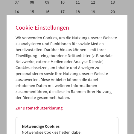
07
08
09
10
11
12
13
14
15
16
17
18
19
20
21
22
23
24
25
26
27
Cookie-Einstellungen
28
29
30
31
01
02
03
Wir verwenden Cookies, um die Nutzung unserer Website
04
05
06
07
08
09
10
zu analysieren und Funktionen für soziale Medien
bereitzustellen. Darüber hinaus können – mit Ihrer
Einwilligung – eingebundene Drittanbieter (z. B. soziale
iCalender
Netzwerke, externe Medien oder Analyse-Dienste)
Cookies einsetzen, um Inhalte und Anzeigen zu
Programmheft-PDF
personalisieren sowie Ihre Nutzung unserer Website
auszuwerten. Diese Anbieter können die dabei
erhobenen Daten mit weiteren Informationen
English language or subtitles
zusammenführen, die diese im Rahmen Ihrer Nutzung
der Dienste gesammelt haben.
< Vorherige Woche
Nächste Woche >
Zur Datenschutzerklärung
Mo 21.12.
Notwendige Cookies
Di 22.12.
Notwendige Cookies helfen dabei,