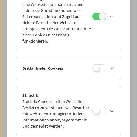
eine Webseite nutzbar zu machen,
indem sie Grundfunktionen wie
Mi 23.12.
Seitennavigation und Zugriff auf
sichere Bereiche der Webseite
ermöglichen. Die Webseite kann ohne
Do 24.12.
diese Cookies nicht richtig
funktionieren.
Fr 25.12.
Sa 26.12.
Drittanbieter Cookies
So 27.12.
Statistik
Statistik-Cookies helfen Webseiten-
PROGRAMM ÜBERBLICK
Besitzern zu verstehen, wie Besucher
mit Webseiten interagieren, indem
Informationen anonym gesammelt
und gemeldet werden.