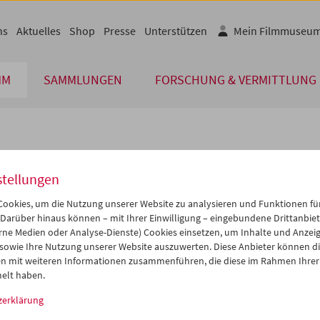
ns
Aktuelles
Shop
Presse
Unterstützen
Mein Filmmuseu
MM
SAMMLUNGEN
FORSCHUNG & VERMITTLUNG
lplan
stellungen
Jan 2021
iCalender
>
>>
ookies, um die Nutzung unserer Website zu analysieren und Funktionen für
i
Mi
Do
Fr
Sa
So
 Darüber hinaus können – mit Ihrer Einwilligung – eingebundene Drittanbieter
rne Medien oder Analyse-Dienste) Cookies einsetzen, um Inhalte und Anzei
Programmheft-PDF
9
30
31
01
02
03
 sowie Ihre Nutzung unserer Website auszuwerten. Diese Anbieter können di
5
06
07
08
09
10
n mit weiteren Informationen zusammenführen, die diese im Rahmen Ihrer
English language or subtitl
elt haben.
2
13
14
15
16
17
zerklärung
9
20
21
22
23
24