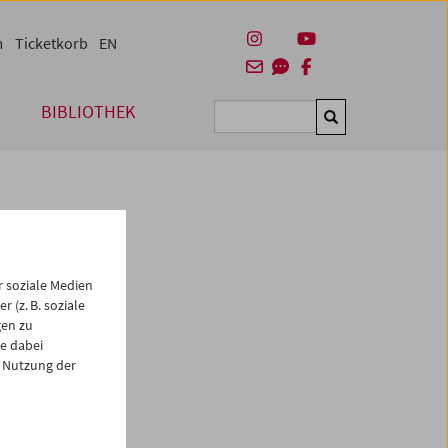
m
Ticketkorb
EN
BIBLIOTHEK
Suchen
 soziale Medien
 (z. B. soziale
gen zu
e dabei
 Nutzung der
es