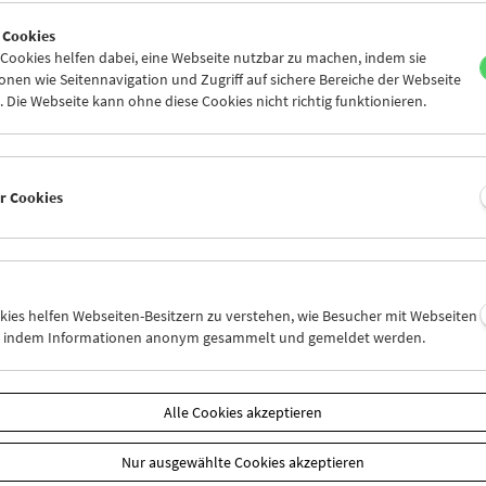
6
27
28
29
30
31
 Cookies
2
03
04
05
06
07
ookies helfen dabei, eine Webseite nutzbar zu machen, indem sie
nen wie Seitennavigation und Zugriff auf sichere Bereiche der Webseite
 Die Webseite kann ohne diese Cookies nicht richtig funktionieren.
Mi 13.1.
Do 14.1.
Fr 15.1.
er Cookies
okies helfen Webseiten-Besitzern zu verstehen, wie Besucher mit Webseiten
n, indem Informationen anonym gesammelt und gemeldet werden.
Alle Cookies akzeptieren
Nur ausgewählte Cookies akzeptieren