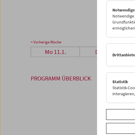
25
2
Notwendige
01
0
Notwendige C
Grundfunktio
ermöglichen.
< Vorherige Woche
Mo 11.1.
Di 12.1.
Drittanbiet
PROGRAMM ÜBERBLICK
Statistik
Statistik-Co
interagiere