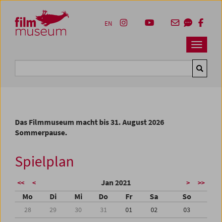
Accesskey [1]
Accesskey [4]
Accesskey [2]
Accesskey [3]
Zum Inhalt
Zum Hauptmenü
Zur Servicenavigation
Zum Suche
EN
Navbar 
Suche
Das Filmmuseum macht bis 31. August 2026
Sommerpause.
Spielplan
Jan 2021
<<
<
>
>>
Mo
Di
Mi
Do
Fr
Sa
So
28
29
30
31
01
02
03