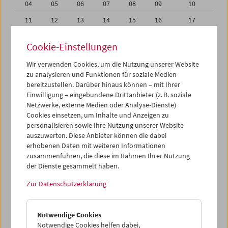
04
05
06
07
08
09
10
11
12
13
14
15
16
17
18
19
20
21
22
23
24
Cookie-Einstellungen
25
26
27
28
29
30
31
Wir verwenden Cookies, um die Nutzung unserer Website
01
02
03
04
05
06
07
zu analysieren und Funktionen für soziale Medien
bereitzustellen. Darüber hinaus können – mit Ihrer
Einwilligung – eingebundene Drittanbieter (z. B. soziale
iCalender
Netzwerke, externe Medien oder Analyse-Dienste)
Cookies einsetzen, um Inhalte und Anzeigen zu
Programmheft-PDF
personalisieren sowie Ihre Nutzung unserer Website
auszuwerten. Diese Anbieter können die dabei
erhobenen Daten mit weiteren Informationen
English language or subtitles
zusammenführen, die diese im Rahmen Ihrer Nutzung
der Dienste gesammelt haben.
< Vorherige Woche
Nächste Woche >
Zur Datenschutzerklärung
Mo 18.1.
Notwendige Cookies
Di 19.1.
Notwendige Cookies helfen dabei,