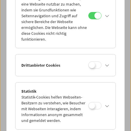
eine Webseite nutzbar zu machen,
indem sie Grundfunktionen wie
Mi 20.1.
Seitennavigation und Zugriff auf
sichere Bereiche der Webseite
ermöglichen. Die Webseite kann ohne
Do 21.1.
diese Cookies nicht richtig
funktionieren.
Fr 22.1.
Sa 23.1.
Drittanbieter Cookies
So 24.1.
Statistik
Statistik-Cookies helfen Webseiten-
PROGRAMM ÜBERBLICK
Besitzern zu verstehen, wie Besucher
mit Webseiten interagieren, indem
Informationen anonym gesammelt
und gemeldet werden.