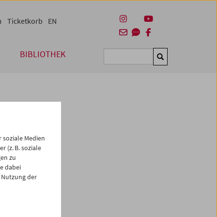
m
Ticketkorb
EN
BIBLIOTHEK
Suchen
 soziale Medien
 (z. B. soziale
gen zu
e dabei
 Nutzung der
es