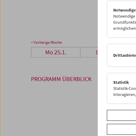
25
2
Notwendige
01
0
Notwendige C
Grundfunktio
ermöglichen.
< Vorherige Woche
Mo 25.1.
Di 26.1.
Drittanbiet
PROGRAMM ÜBERBLICK
Statistik
Statistik-Co
interagiere