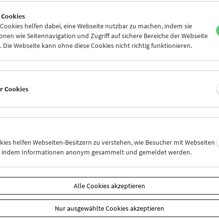
6
27
28
29
30
31
 Cookies
2
03
04
05
06
07
ookies helfen dabei, eine Webseite nutzbar zu machen, indem sie
nen wie Seitennavigation und Zugriff auf sichere Bereiche der Webseite
 Die Webseite kann ohne diese Cookies nicht richtig funktionieren.
Mi 27.1.
Do 28.1.
Fr 29.1.
er Cookies
okies helfen Webseiten-Besitzern zu verstehen, wie Besucher mit Webseiten
n, indem Informationen anonym gesammelt und gemeldet werden.
Alle Cookies akzeptieren
Nur ausgewählte Cookies akzeptieren