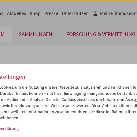
ns
Aktuelles
Shop
Presse
Unterstützen
Mein Filmmuseu
MM
SAMMLUNGEN
FORSCHUNG & VERMITTLUNG
lplan
stellungen
Jan 2021
iCalender
>
>>
ookies, um die Nutzung unserer Website zu analysieren und Funktionen für
i
Mi
Do
Fr
Sa
So
 Darüber hinaus können – mit Ihrer Einwilligung – eingebundene Drittanbieter
rne Medien oder Analyse-Dienste) Cookies einsetzen, um Inhalte und Anzei
Programmheft-PDF
9
30
31
01
02
03
 sowie Ihre Nutzung unserer Website auszuwerten. Diese Anbieter können di
5
06
07
08
09
10
n mit weiteren Informationen zusammenführen, die diese im Rahmen Ihrer
English language or subtitl
elt haben.
2
13
14
15
16
17
zerklärung
9
20
21
22
23
24