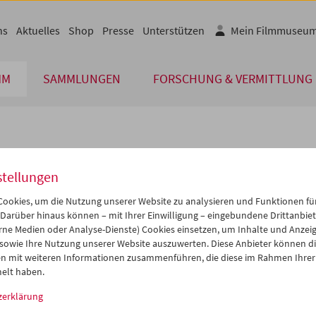
ns
Aktuelles
Shop
Presse
Unterstützen
Mein Filmmuseu
MM
SAMMLUNGEN
FORSCHUNG & VERMITTLUNG
lplan
stellungen
Feb 2021
iCalender
>
>>
ookies, um die Nutzung unserer Website zu analysieren und Funktionen für
i
Mi
Do
Fr
Sa
So
 Darüber hinaus können – mit Ihrer Einwilligung – eingebundene Drittanbieter
rne Medien oder Analyse-Dienste) Cookies einsetzen, um Inhalte und Anzei
Programmheft-PDF
2
03
04
05
06
07
 sowie Ihre Nutzung unserer Website auszuwerten. Diese Anbieter können di
9
10
11
12
13
14
n mit weiteren Informationen zusammenführen, die diese im Rahmen Ihrer
English language or subtitl
elt haben.
6
17
18
19
20
21
zerklärung
3
24
25
26
27
28