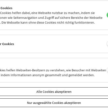
2
03
04
05
06
07
 Cookies
9
10
11
12
13
14
ookies helfen dabei, eine Webseite nutzbar zu machen, indem sie
nen wie Seitennavigation und Zugriff auf sichere Bereiche der Webseite
 Die Webseite kann ohne diese Cookies nicht richtig funktionieren.
Mi 3.2.
Do 4.2.
Fr 5.2.
er Cookies
okies helfen Webseiten-Besitzern zu verstehen, wie Besucher mit Webseiten
n, indem Informationen anonym gesammelt und gemeldet werden.
Alle Cookies akzeptieren
Nur ausgewählte Cookies akzeptieren