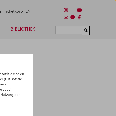
m
Ticketkorb
EN
BIBLIOTHEK
Suchen
 soziale Medien
 (z. B. soziale
gen zu
e dabei
 Nutzung der
es