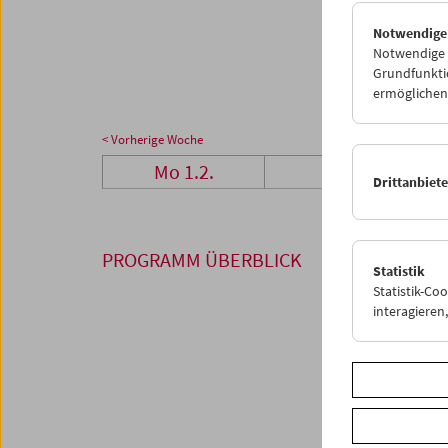
01
0
Notwendige
08
0
Notwendige C
Grundfunktio
ermöglichen.
< Vorherige Woche
Mo 1.2.
Di 2.2.
Drittanbiet
PROGRAMM ÜBERBLICK
Statistik
Statistik-Co
interagiere