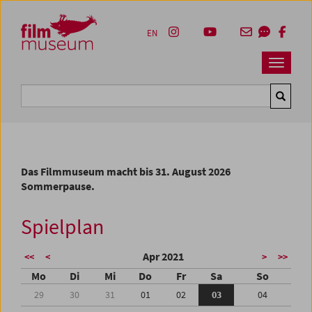
Accesskey [1]
Accesskey [4]
Accesskey [2]
Accesskey [3]
Zum Inhalt
Zum Hauptmenü
Zur Servicenavigation
Zum Suche
EN
Navbar 
Suche
Das Filmmuseum macht bis 31. August 2026
Sommerpause.
Spielplan
Apr 2021
<<
<
>
>>
Mo
Di
Mi
Do
Fr
Sa
So
29
30
31
01
02
03
04