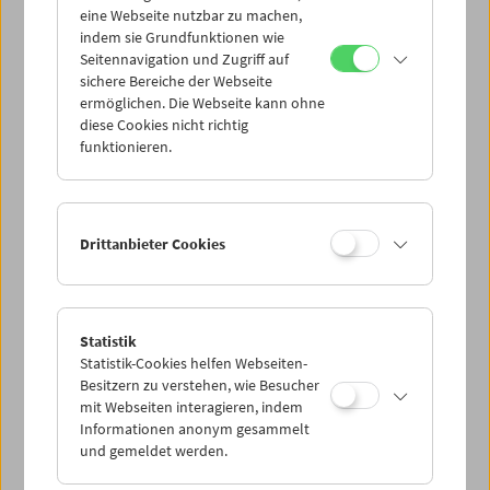
eine Webseite nutzbar zu machen,
indem sie Grundfunktionen wie
Mi 31.3.
Seitennavigation und Zugriff auf
sichere Bereiche der Webseite
ermöglichen. Die Webseite kann ohne
Do 1.4.
diese Cookies nicht richtig
funktionieren.
Fr 2.4.
Sa 3.4.
Drittanbieter Cookies
So 4.4.
Statistik
Statistik-Cookies helfen Webseiten-
PROGRAMM ÜBERBLICK
Besitzern zu verstehen, wie Besucher
mit Webseiten interagieren, indem
Informationen anonym gesammelt
und gemeldet werden.