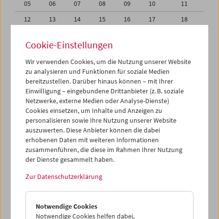
05
06
07
08
09
10
11
12
13
14
15
16
17
18
19
20
21
22
23
24
25
Cookie-Einstellungen
26
27
28
29
30
01
02
Wir verwenden Cookies, um die Nutzung unserer Website
03
04
05
06
07
08
09
zu analysieren und Funktionen für soziale Medien
bereitzustellen. Darüber hinaus können – mit Ihrer
Einwilligung – eingebundene Drittanbieter (z. B. soziale
iCalender
Netzwerke, externe Medien oder Analyse-Dienste)
Cookies einsetzen, um Inhalte und Anzeigen zu
Programmheft-PDF
personalisieren sowie Ihre Nutzung unserer Website
auszuwerten. Diese Anbieter können die dabei
erhobenen Daten mit weiteren Informationen
English language or subtitles
zusammenführen, die diese im Rahmen Ihrer Nutzung
der Dienste gesammelt haben.
< Vorherige Woche
Nächste Woche >
Zur Datenschutzerklärung
Mo 29.3.
Notwendige Cookies
Di 30.3.
Notwendige Cookies helfen dabei,