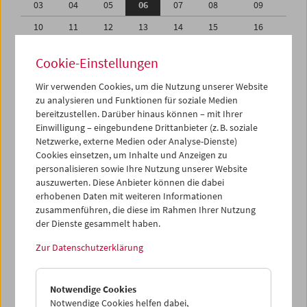
03
04
05
06
07
08
09
10
11
12
13
14
15
16
17
18
19
20
21
22
23
Cookie-Einstellungen
24
25
26
27
28
29
30
Wir verwenden Cookies, um die Nutzung unserer Website
31
01
02
03
04
05
06
zu analysieren und Funktionen für soziale Medien
bereitzustellen. Darüber hinaus können – mit Ihrer
Einwilligung – eingebundene Drittanbieter (z. B. soziale
iCalender
Netzwerke, externe Medien oder Analyse-Dienste)
Cookies einsetzen, um Inhalte und Anzeigen zu
Programmheft-PDF
personalisieren sowie Ihre Nutzung unserer Website
auszuwerten. Diese Anbieter können die dabei
erhobenen Daten mit weiteren Informationen
English language or subtitles
zusammenführen, die diese im Rahmen Ihrer Nutzung
der Dienste gesammelt haben.
< Vorherige Woche
Nächste Woche >
Zur Datenschutzerklärung
Mo 3.5.
Notwendige Cookies
Di 4.5.
Notwendige Cookies helfen dabei,