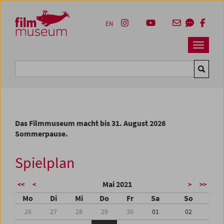
Accesskey [1]
Accesskey [4]
Accesskey [2]
Accesskey [3]
Zum Inhalt
Zum Hauptmenü
Zur Servicenavigation
Zum Suche
EN
Navbar 
Suche
Das Filmmuseum macht bis 31. August 2026
Sommerpause.
Spielplan
Mai 2021
<<
<
>
>>
Mo
Di
Mi
Do
Fr
Sa
So
26
27
28
29
30
01
02