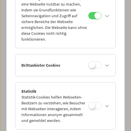
eine Webseite nutzbar zu machen,
indem sie Grundfunktionen wie
Mi 5.5.
Seitennavigation und Zugriff auf
sichere Bereiche der Webseite
ermöglichen. Die Webseite kann ohne
Do 6.5.
diese Cookies nicht richtig
funktionieren.
Fr 7.5.
Sa 8.5.
Drittanbieter Cookies
So 9.5.
Statistik
Statistik-Cookies helfen Webseiten-
PROGRAMM ÜBERBLICK
Besitzern zu verstehen, wie Besucher
mit Webseiten interagieren, indem
Informationen anonym gesammelt
und gemeldet werden.