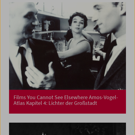
Films You Cannot See Elsewhere Amos-Vogel-
Atlas Kapitel 4: Lichter der Großstadt