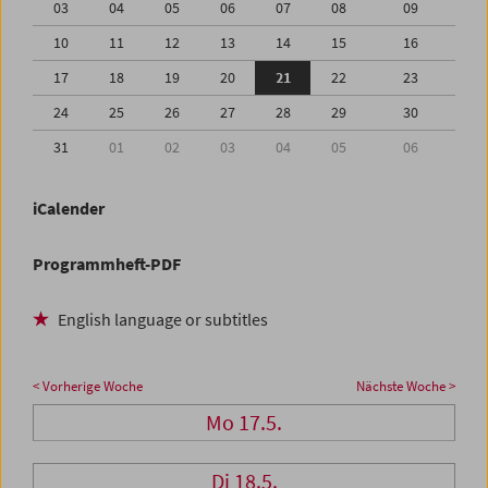
03
04
05
06
07
08
09
10
11
12
13
14
15
16
17
18
19
20
21
22
23
24
25
26
27
28
29
30
31
01
02
03
04
05
06
iCalender
Programmheft-PDF
English language or subtitles
< Vorherige Woche
Nächste Woche >
Mo 17.5.
Di 18.5.