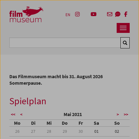
Accesskey [1]
Accesskey [4]
Accesskey [2]
Accesskey [3]
Zum Inhalt
Zum Hauptmenü
Zur Servicenavigation
Zum Suche
EN
Navbar 
Suche
Das Filmmuseum macht bis 31. August 2026
Sommerpause.
Spielplan
Mai 2021
<<
<
>
>>
Mo
Di
Mi
Do
Fr
Sa
So
26
27
28
29
30
01
02