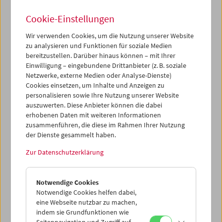
Cookie-Einstellungen
Wir verwenden Cookies, um die Nutzung unserer Website
zu analysieren und Funktionen für soziale Medien
bereitzustellen. Darüber hinaus können – mit Ihrer
Films You Cannot See Elsewhere Amos-Vogel-
Atlas Kapitel 3: Die surreale Erfahrung
Einwilligung – eingebundene Drittanbieter (z. B. soziale
Netzwerke, externe Medien oder Analyse-Dienste)
Cookies einsetzen, um Inhalte und Anzeigen zu
personalisieren sowie Ihre Nutzung unserer Website
auszuwerten. Diese Anbieter können die dabei
erhobenen Daten mit weiteren Informationen
zusammenführen, die diese im Rahmen Ihrer Nutzung
der Dienste gesammelt haben.
Zur Datenschutzerklärung
Notwendige Cookies
Notwendige Cookies helfen dabei,
eine Webseite nutzbar zu machen,
indem sie Grundfunktionen wie