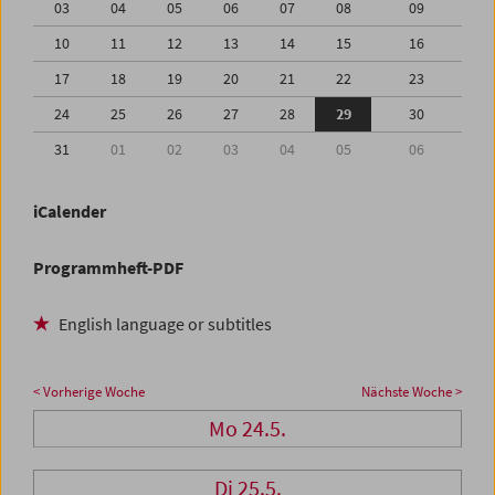
03
04
05
06
07
08
09
10
11
12
13
14
15
16
17
18
19
20
21
22
23
24
25
26
27
28
29
30
31
01
02
03
04
05
06
iCalender
Programmheft-PDF
English language or subtitles
< Vorherige Woche
Nächste Woche >
Mo 24.5.
Di 25.5.