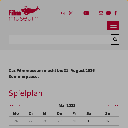
Accesskey [1]
Accesskey [4]
Accesskey [2]
Accesskey [3]
Zum Inhalt
Zum Hauptmenü
Zur Servicenavigation
Zum Suche
EN
Navbar 
Suche
Das Filmmuseum macht bis 31. August 2026
Sommerpause.
Spielplan
Mai 2021
<<
<
>
>>
Mo
Di
Mi
Do
Fr
Sa
So
26
27
28
29
30
01
02