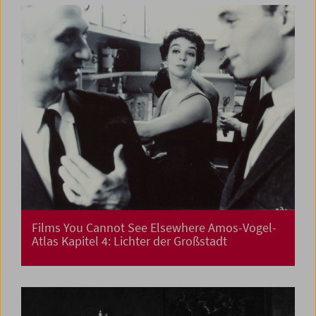
Films You Cannot See Elsewhere Amos-Vogel-
Atlas Kapitel 4: Lichter der Großstadt