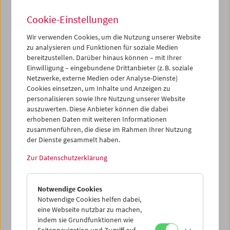
Cookie-Einstellungen
Wir verwenden Cookies, um die Nutzung unserer Website
zu analysieren und Funktionen für soziale Medien
bereitzustellen. Darüber hinaus können – mit Ihrer
Films You Cannot See Elsewhere Amos-Vogel-
Atlas Kapitel 3: Die surreale Erfahrung
Einwilligung – eingebundene Drittanbieter (z. B. soziale
Netzwerke, externe Medien oder Analyse-Dienste)
Cookies einsetzen, um Inhalte und Anzeigen zu
personalisieren sowie Ihre Nutzung unserer Website
auszuwerten. Diese Anbieter können die dabei
erhobenen Daten mit weiteren Informationen
zusammenführen, die diese im Rahmen Ihrer Nutzung
der Dienste gesammelt haben.
Zur Datenschutzerklärung
Notwendige Cookies
Notwendige Cookies helfen dabei,
eine Webseite nutzbar zu machen,
indem sie Grundfunktionen wie