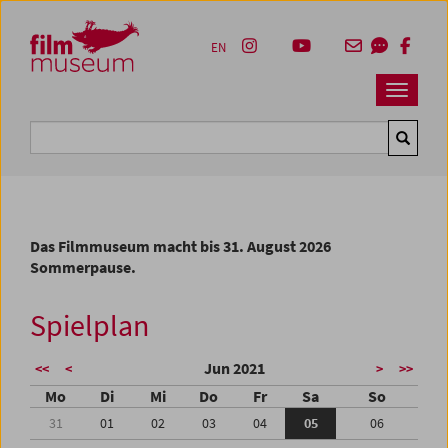
Accesskey [1]
Accesskey [4]
Accesskey [2]
Accesskey [3]
Zum Inhalt
Zum Hauptmenü
Zur Servicenavigation
Zum Suche
EN
Navbar 
Suche
Das Filmmuseum macht bis 31. August 2026
Sommerpause.
Spielplan
Jun 2021
<<
<
>
>>
Mo
Di
Mi
Do
Fr
Sa
So
31
01
02
03
04
05
06