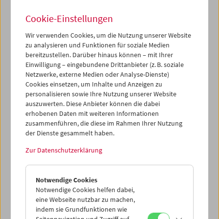
Cookie-Einstellungen
Wir verwenden Cookies, um die Nutzung unserer Website
zu analysieren und Funktionen für soziale Medien
bereitzustellen. Darüber hinaus können – mit Ihrer
Films You Cannot See Elsewhere Amos-Vogel-
Atlas Kapitel 3: Die surreale Erfahrung
Einwilligung – eingebundene Drittanbieter (z. B. soziale
Netzwerke, externe Medien oder Analyse-Dienste)
Cookies einsetzen, um Inhalte und Anzeigen zu
personalisieren sowie Ihre Nutzung unserer Website
auszuwerten. Diese Anbieter können die dabei
erhobenen Daten mit weiteren Informationen
zusammenführen, die diese im Rahmen Ihrer Nutzung
der Dienste gesammelt haben.
Zur Datenschutzerklärung
Notwendige Cookies
Notwendige Cookies helfen dabei,
eine Webseite nutzbar zu machen,
indem sie Grundfunktionen wie