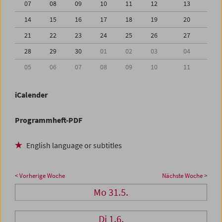
07
08
09
10
11
12
13
14
15
16
17
18
19
20
21
22
23
24
25
26
27
28
29
30
01
02
03
04
05
06
07
08
09
10
11
iCalender
Programmheft-PDF
English language or subtitles
< Vorherige Woche
Nächste Woche >
Mo 31.5.
Di 1.6.