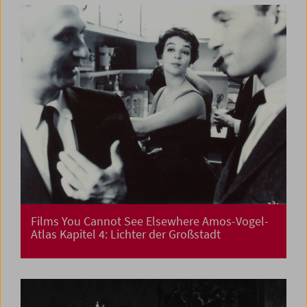
Films You Cannot See Elsewhere Amos-Vogel-
Atlas Kapitel 4: Lichter der Großstadt