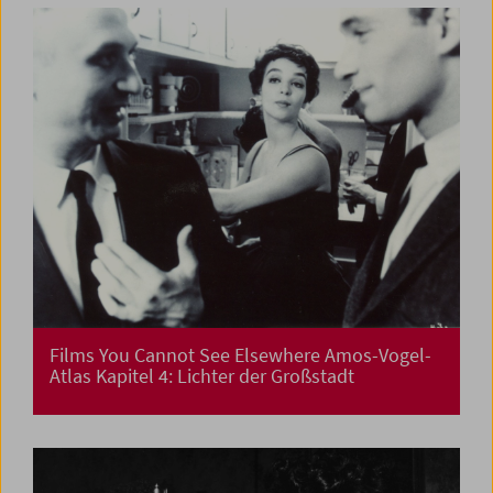
Films You Cannot See Elsewhere Amos-Vogel-
Atlas Kapitel 4: Lichter der Großstadt