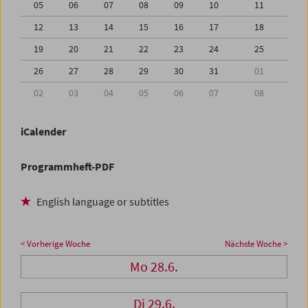
05
06
07
08
09
10
11
12
13
14
15
16
17
18
19
20
21
22
23
24
25
26
27
28
29
30
31
01
02
03
04
05
06
07
08
iCalender
Programmheft-PDF
English language or subtitles
< Vorherige Woche
Nächste Woche >
Mo 28.6.
Di 29.6.