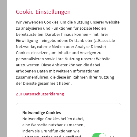
Cookie-Einstellungen
Wir verwenden Cookies, um die Nutzung unserer Website
zu analysieren und Funktionen für soziale Medien
bereitzustellen. Darüber hinaus können – mit Ihrer
Films You Cannot See Elsewhere Amos-Vogel-
Atlas Kapitel 3: Die surreale Erfahrung
Einwilligung – eingebundene Drittanbieter (z. B. soziale
Netzwerke, externe Medien oder Analyse-Dienste)
Cookies einsetzen, um Inhalte und Anzeigen zu
personalisieren sowie Ihre Nutzung unserer Website
auszuwerten. Diese Anbieter können die dabei
erhobenen Daten mit weiteren Informationen
zusammenführen, die diese im Rahmen Ihrer Nutzung
der Dienste gesammelt haben.
Zur Datenschutzerklärung
Notwendige Cookies
Notwendige Cookies helfen dabei,
eine Webseite nutzbar zu machen,
indem sie Grundfunktionen wie