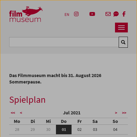
Accesskey [1]
Accesskey [4]
Accesskey [2]
Accesskey [3]
Zum Inhalt
Zum Hauptmenü
Zur Servicenavigation
Zum Suche
EN
Navbar 
Suche
Das Filmmuseum macht bis 31. August 2026
Sommerpause.
Spielplan
Jul 2021
<<
<
>
>>
Mo
Di
Mi
Do
Fr
Sa
So
28
29
30
01
02
03
04