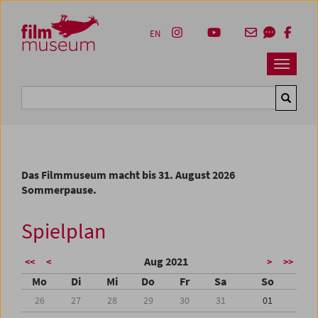
Accesskey [1]
Accesskey [4]
Accesskey [2]
Accesskey [3]
Zum Inhalt
Zum Hauptmenü
Zur Servicenavigation
Zum Suche
EN
Navbar 
Suche
Das Filmmuseum macht bis 31. August 2026
Sommerpause.
Spielplan
Aug 2021
<<
<
>
>>
Mo
Di
Mi
Do
Fr
Sa
So
26
27
28
29
30
31
01