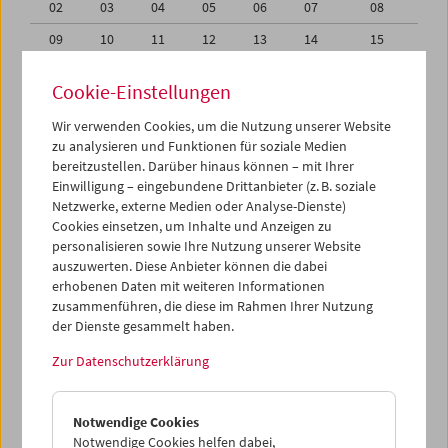
02
03
04
05
06
07
08
09
10
11
12
13
14
15
16
17
18
19
20
21
22
Cookie-Einstellungen
23
24
25
26
27
28
29
Wir verwenden Cookies, um die Nutzung unserer Website
30
31
01
02
03
04
05
zu analysieren und Funktionen für soziale Medien
bereitzustellen. Darüber hinaus können – mit Ihrer
Einwilligung – eingebundene Drittanbieter (z. B. soziale
iCalender
Netzwerke, externe Medien oder Analyse-Dienste)
Cookies einsetzen, um Inhalte und Anzeigen zu
Programmheft-PDF
personalisieren sowie Ihre Nutzung unserer Website
auszuwerten. Diese Anbieter können die dabei
erhobenen Daten mit weiteren Informationen
English language or subtitles
zusammenführen, die diese im Rahmen Ihrer Nutzung
der Dienste gesammelt haben.
< Vorherige Woche
Nächste Woche >
Zur Datenschutzerklärung
Mo 23.8.
Notwendige Cookies
Di 24.8.
Notwendige Cookies helfen dabei,