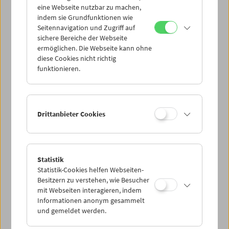
eine Webseite nutzbar zu machen,
indem sie Grundfunktionen wie
Mi 25.8.
Seitennavigation und Zugriff auf
sichere Bereiche der Webseite
ermöglichen. Die Webseite kann ohne
Do 26.8.
diese Cookies nicht richtig
funktionieren.
Fr 27.8.
Sa 28.8.
Drittanbieter Cookies
So 29.8.
Statistik
Statistik-Cookies helfen Webseiten-
PROGRAMM ÜBERBLICK
Besitzern zu verstehen, wie Besucher
mit Webseiten interagieren, indem
Informationen anonym gesammelt
und gemeldet werden.