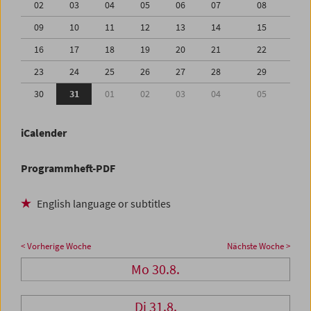
02
03
04
05
06
07
08
09
10
11
12
13
14
15
16
17
18
19
20
21
22
23
24
25
26
27
28
29
30
31
01
02
03
04
05
iCalender
Programmheft-PDF
English language or subtitles
< Vorherige Woche
Nächste Woche >
Mo 30.8.
Di 31.8.