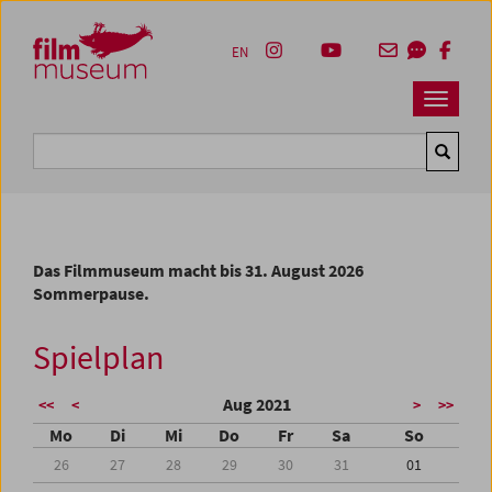
Accesskey [1]
Accesskey [4]
Accesskey [2]
Accesskey [3]
Zum Inhalt
Zum Hauptmenü
Zur Servicenavigation
Zum Suche
EN
Navbar 
Suche
Das Filmmuseum macht bis 31. August 2026
Sommerpause.
Spielplan
Aug 2021
<<
<
>
>>
Mo
Di
Mi
Do
Fr
Sa
So
26
27
28
29
30
31
01