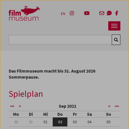
Accesskey [1]
Accesskey [4]
Accesskey [2]
Accesskey [3]
Zum Inhalt
Zum Hauptmenü
Zur Servicenavigation
Zum Suche
EN
Navbar 
Suche
Das Filmmuseum macht bis 31. August 2026
Sommerpause.
Spielplan
Sep 2021
<<
<
>
>>
Mo
Di
Mi
Do
Fr
Sa
So
30
31
01
02
03
04
05