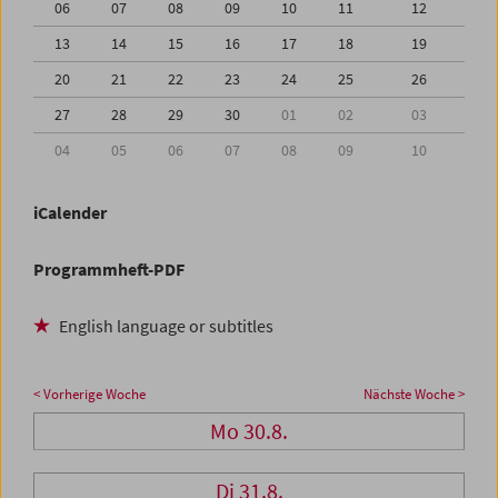
06
07
08
09
10
11
12
13
14
15
16
17
18
19
20
21
22
23
24
25
26
27
28
29
30
01
02
03
04
05
06
07
08
09
10
iCalender
Programmheft-PDF
English language or subtitles
< Vorherige Woche
Nächste Woche >
Mo 30.8.
Di 31.8.