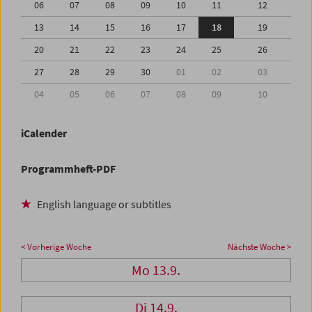
06
07
08
09
10
11
12
13
14
15
16
17
18
19
20
21
22
23
24
25
26
27
28
29
30
01
02
03
04
05
06
07
08
09
10
iCalender
Programmheft-PDF
English language or subtitles
< Vorherige Woche
Nächste Woche >
Mo 13.9.
Di 14.9.