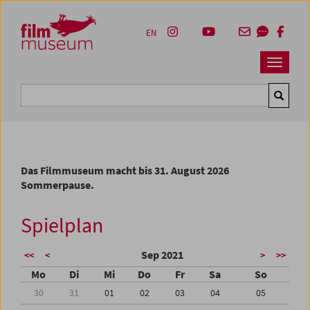
Accesskey [1]
Accesskey [4]
Accesskey [2]
Accesskey [3]
Zum Inhalt
Zum Hauptmenü
Zur Servicenavigation
Zum Suche
EN
Navbar 
Suche
Das Filmmuseum macht bis 31. August 2026
Sommerpause.
Spielplan
Sep 2021
<<
<
>
>>
Mo
Di
Mi
Do
Fr
Sa
So
30
31
01
02
03
04
05