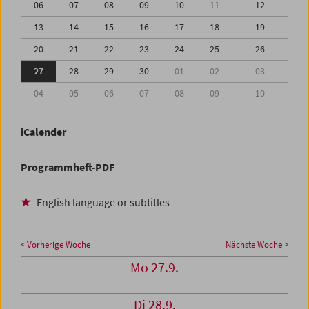
06
07
08
09
10
11
12
13
14
15
16
17
18
19
20
21
22
23
24
25
26
27
28
29
30
01
02
03
04
05
06
07
08
09
10
iCalender
Programmheft-PDF
English language or subtitles
< Vorherige Woche
Nächste Woche >
Mo 27.9.
Di 28.9.