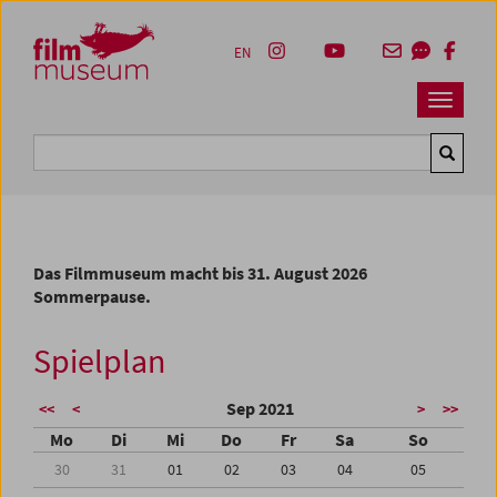
Accesskey [1]
Accesskey [4]
Accesskey [2]
Accesskey [3]
Zum Inhalt
Zum Hauptmenü
Zur Servicenavigation
Zum Suche
EN
Navbar 
Suche
Das Filmmuseum macht bis 31. August 2026
Sommerpause.
Spielplan
Sep 2021
<<
<
>
>>
Mo
Di
Mi
Do
Fr
Sa
So
30
31
01
02
03
04
05