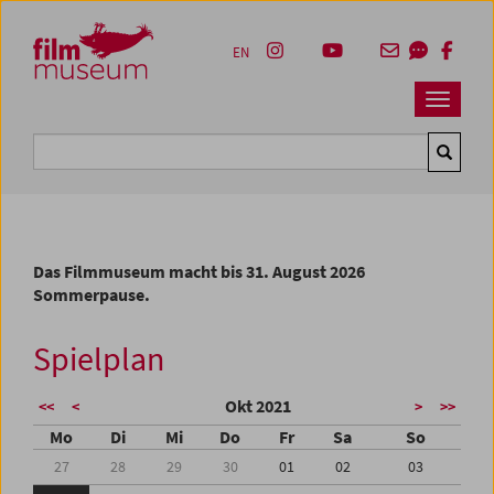
Accesskey [1]
Accesskey [4]
Accesskey [2]
Accesskey [3]
Zum Inhalt
Zum Hauptmenü
Zur Servicenavigation
Zum Suche
EN
Navbar 
Suche
Das Filmmuseum macht bis 31. August 2026
Sommerpause.
Spielplan
Okt 2021
<<
<
>
>>
Mo
Di
Mi
Do
Fr
Sa
So
27
28
29
30
01
02
03