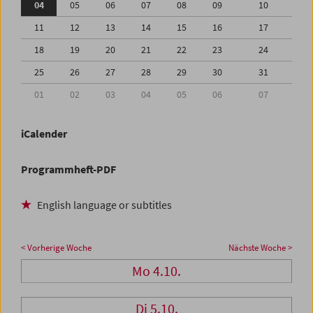
04
05
06
07
08
09
10
11
12
13
14
15
16
17
18
19
20
21
22
23
24
25
26
27
28
29
30
31
01
02
03
04
05
06
07
iCalender
Programmheft-PDF
English language or subtitles
< Vorherige Woche
Nächste Woche >
Mo 4.10.
Di 5.10.