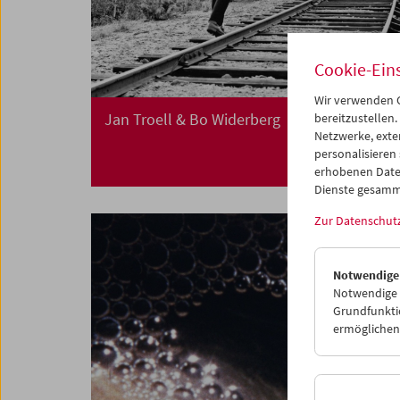
Cookie-Ein
Wir verwenden C
Jan Troell & Bo Widerberg
bereitzustellen.
Netzwerke, exte
personalisieren
erhobenen Date
Dienste gesamm
Zur Datenschut
Notwendige
Notwendige C
Grundfunktio
ermöglichen.