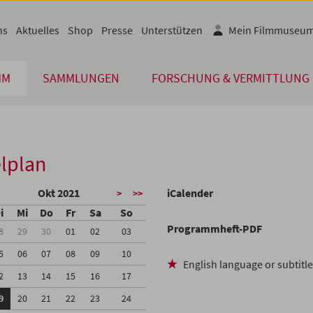
ns
Aktuelles
Shop
Presse
Unterstützen
Mein Filmmuseu
MM
SAMMLUNGEN
FORSCHUNG & VERMITTLUNG
lplan
Okt 2021
iCalender
>
>>
i
Mi
Do
Fr
Sa
So
Programmheft-PDF
8
29
30
01
02
03
5
06
07
08
09
10
English language or subtitl
2
13
14
15
16
17
9
20
21
22
23
24