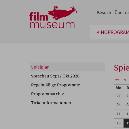
Accesskey [1]
Accesskey [4]
Accesskey [2]
Accesskey [3]
Zum Inhalt
Zum Hauptmenü
Zur Servicenavigation
Zum Suche
Besuch
Über u
KINOPROGRA
Spie
Spielplan
Vorschau Sept / Okt 2026
<<
<
Regelmäßige Programme
Mo
D
Programmarchiv
27
2
Ticketinformationen
04
0
11
1
18
1