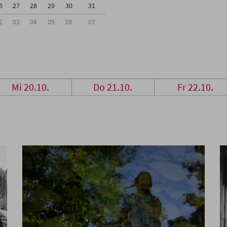
6
27
28
29
30
31
2
03
04
05
06
07
Mi 20.10.
Do 21.10.
Fr 22.10.