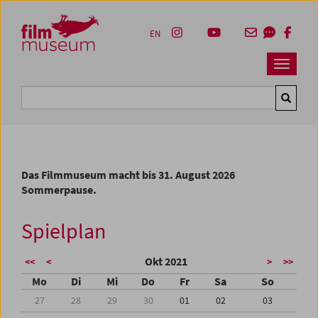
Accesskey [1]
Accesskey [4]
Accesskey [2]
Accesskey [3]
Zum Inhalt
Zum Hauptmenü
Zur Servicenavigation
Zum Suche
EN
Navbar 
Suche
Das Filmmuseum macht bis 31. August 2026
Sommerpause.
Spielplan
Okt 2021
<<
<
>
>>
Mo
Di
Mi
Do
Fr
Sa
So
27
28
29
30
01
02
03