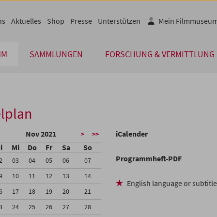
ns
Aktuelles
Shop
Presse
Unterstützen
Mein Filmmuseu
MM
SAMMLUNGEN
FORSCHUNG & VERMITTLUNG
lplan
Nov 2021
iCalender
>
>>
i
Mi
Do
Fr
Sa
So
Programmheft-PDF
2
03
04
05
06
07
9
10
11
12
13
14
English language or subtitl
6
17
18
19
20
21
3
24
25
26
27
28