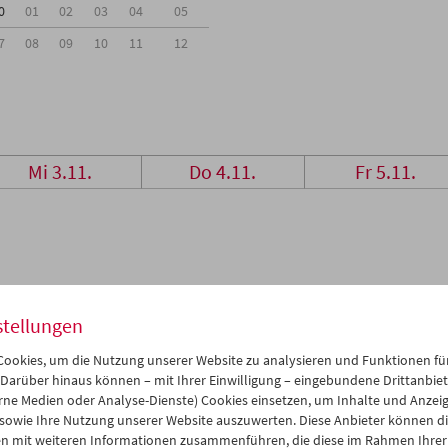
0
01
02
03
04
05
7
08
09
10
11
12
Mi 3.11.
Do 4.11.
Fr 5.11.
stellungen
ookies, um die Nutzung unserer Website zu analysieren und Funktionen für
 Darüber hinaus können – mit Ihrer Einwilligung – eingebundene Drittanbieter
rne Medien oder Analyse-Dienste) Cookies einsetzen, um Inhalte und Anzei
 sowie Ihre Nutzung unserer Website auszuwerten. Diese Anbieter können di
n mit weiteren Informationen zusammenführen, die diese im Rahmen Ihrer