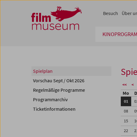
Accesskey [1]
Accesskey [4]
Accesskey [2]
Accesskey [3]
Zum Inhalt
Zum Hauptmenü
Zur Servicenavigation
Zum Suche
Besuch
Über u
KINOPROGRA
Spie
Spielplan
Vorschau Sept / Okt 2026
<<
<
Regelmäßige Programme
Mo
D
Programmarchiv
01
0
Ticketinformationen
08
0
15
1
22
2