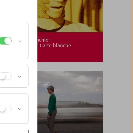
Norbert Pfaffenbichler
Gesamtwerk und Carte blanche