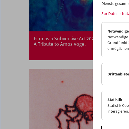
Dienste gesamm
Zur Datenschut
Notwendige
Notwendige C
Film as a Subversive Art 2021
Grundfunktio
A Tribute to Amos Vogel
ermöglichen.
Drittanbiet
Statistik
Statistik-Co
interagiere