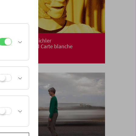
Norbert Pfaffenbichler
Gesamtwerk und Carte blanche