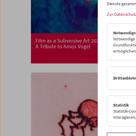
Dienste gesamm
Zur Datenschut
Notwendige
Notwendige C
Film as a Subversive Art 2021
Grundfunktio
A Tribute to Amos Vogel
ermöglichen.
Drittanbiet
Statistik
Statistik-Co
interagiere