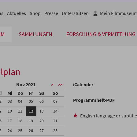
ns
Aktuelles
Shop
Presse
Unterstützen
Mein Filmmuseu
MM
SAMMLUNGEN
FORSCHUNG & VERMITTLUNG
lplan
Nov 2021
iCalender
>
>>
i
Mi
Do
Fr
Sa
So
Programmheft-PDF
2
03
04
05
06
07
9
10
11
12
13
14
English language or subtitl
6
17
18
19
20
21
3
24
25
26
27
28