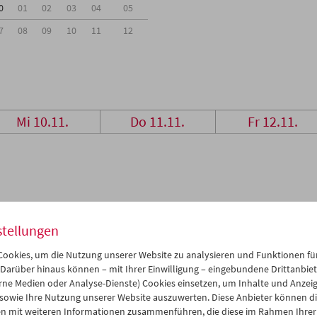
0
01
02
03
04
05
7
08
09
10
11
12
Mi 10.11.
Do 11.11.
Fr 12.11.
stellungen
ookies, um die Nutzung unserer Website zu analysieren und Funktionen für
 Darüber hinaus können – mit Ihrer Einwilligung – eingebundene Drittanbieter
rne Medien oder Analyse-Dienste) Cookies einsetzen, um Inhalte und Anzei
 sowie Ihre Nutzung unserer Website auszuwerten. Diese Anbieter können di
n mit weiteren Informationen zusammenführen, die diese im Rahmen Ihrer