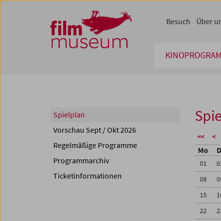
Accesskey [1]
Accesskey [4]
Accesskey [2]
Accesskey [3]
Zum Inhalt
Zum Hauptmenü
Zur Servicenavigation
Zum Suche
Besuch
Über u
KINOPROGRA
Spie
Spielplan
Vorschau Sept / Okt 2026
<<
<
Regelmäßige Programme
Mo
D
Programmarchiv
01
0
Ticketinformationen
08
0
15
1
22
2