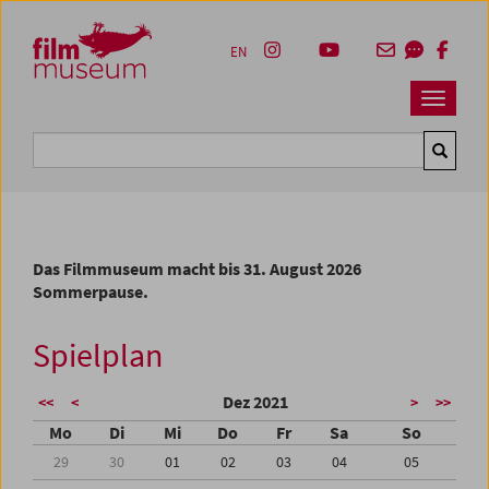
Accesskey [1]
Accesskey [4]
Accesskey [2]
Accesskey [3]
Zum Inhalt
Zum Hauptmenü
Zur Servicenavigation
Zum Suche
EN
Navbar 
Suche
Das Filmmuseum macht bis 31. August 2026
Sommerpause.
Spielplan
Dez 2021
<<
<
>
>>
Mo
Di
Mi
Do
Fr
Sa
So
29
30
01
02
03
04
05