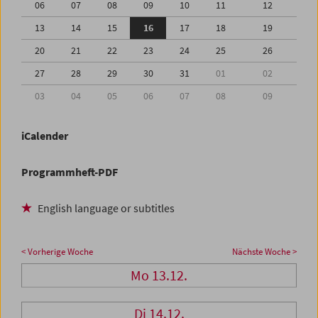
06
07
08
09
10
11
12
13
14
15
16
17
18
19
20
21
22
23
24
25
26
27
28
29
30
31
01
02
03
04
05
06
07
08
09
iCalender
Programmheft-PDF
English language or subtitles
< Vorherige Woche
Nächste Woche >
Mo 13.12.
Di 14.12.