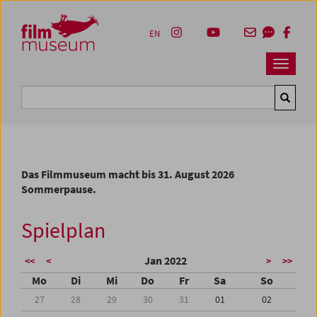
Accesskey [1]
Accesskey [4]
Accesskey [2]
Accesskey [3]
Zum Inhalt
Zum Hauptmenü
Zur Servicenavigation
Zum Suche
EN
Navbar 
Suche
Das Filmmuseum macht bis 31. August 2026
Sommerpause.
Spielplan
Jan 2022
<<
<
>
>>
Mo
Di
Mi
Do
Fr
Sa
So
27
28
29
30
31
01
02