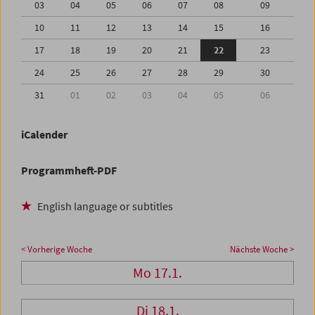
03
04
05
06
07
08
09
10
11
12
13
14
15
16
17
18
19
20
21
22
23
24
25
26
27
28
29
30
31
01
02
03
04
05
06
iCalender
Programmheft-PDF
English language or subtitles
< Vorherige Woche
Nächste Woche >
Mo 17.1.
Di 18.1.