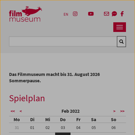
Accesskey [1]
Accesskey [4]
Accesskey [2]
Accesskey [3]
Zum Inhalt
Zum Hauptmenü
Zur Servicenavigation
Zum Suche
EN
Navbar 
Suche
Das Filmmuseum macht bis 31. August 2026
Sommerpause.
Spielplan
Feb 2022
<<
<
>
>>
Mo
Di
Mi
Do
Fr
Sa
So
31
01
02
03
04
05
06