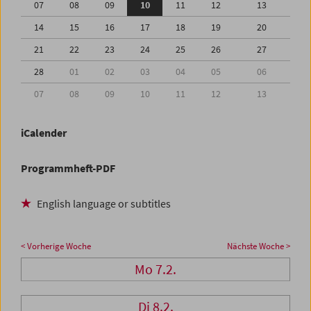
07
08
09
10
11
12
13
14
15
16
17
18
19
20
21
22
23
24
25
26
27
28
01
02
03
04
05
06
07
08
09
10
11
12
13
iCalender
Programmheft-PDF
English language or subtitles
< Vorherige Woche
Nächste Woche >
Mo 7.2.
Di 8.2.