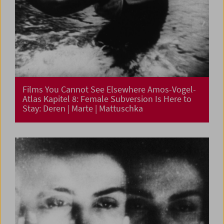
Films You Cannot See Elsewhere Amos-Vogel-
Atlas Kapitel 8: Female Subversion Is Here to
Stay: Deren | Marte | Mattuschka