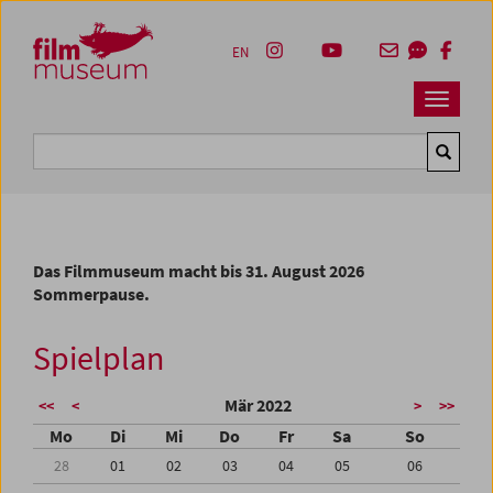
Accesskey [1]
Accesskey [4]
Accesskey [2]
Accesskey [3]
Zum Inhalt
Zum Hauptmenü
Zur Servicenavigation
Zum Suche
EN
Navbar 
Suche
Das Filmmuseum macht bis 31. August 2026
Sommerpause.
Spielplan
Mär 2022
<<
<
>
>>
Mo
Di
Mi
Do
Fr
Sa
So
28
01
02
03
04
05
06