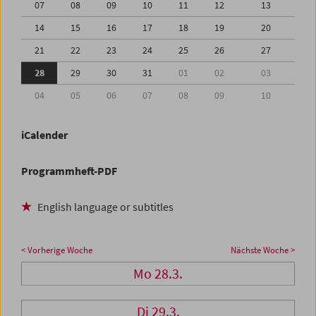
07
08
09
10
11
12
13
14
15
16
17
18
19
20
21
22
23
24
25
26
27
28
29
30
31
01
02
03
04
05
06
07
08
09
10
iCalender
Programmheft-PDF
English language or subtitles
< Vorherige Woche
Nächste Woche >
Mo 28.3.
Di 29.3.